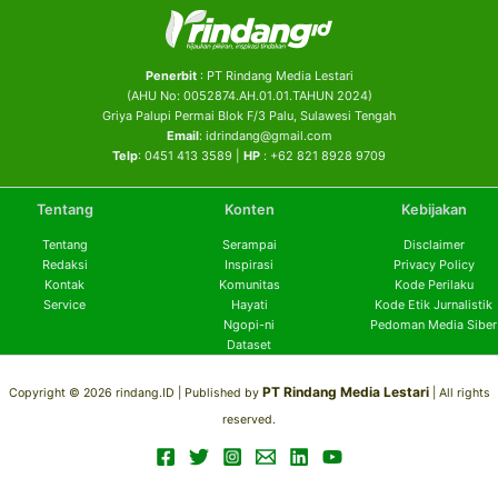
Penerbit
: PT Rindang Media Lestari
(AHU No: 0052874.AH.01.01.TAHUN 2024)
Griya Palupi Permai Blok F/3 Palu, Sulawesi Tengah
Email
: idrindang@gmail.com
Telp
: 0451 413 3589 |
HP
: +62 821 8928 9709
Tentang
Konten
Kebijakan
Tentang
Serampai
Disclaimer
Redaksi
Inspirasi
Privacy Policy
Kontak
Komunitas
Kode Perilaku
Service
Hayati
Kode Etik Jurnalistik
Ngopi-ni
Pedoman Media Siber
Dataset
PT Rindang Media Lestari
Copyright © 2026 rindang.ID |
Published by
| All rights
reserved.