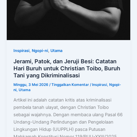
,
,
Inspirasi
Ngopi-ni
Utama
Jerami, Patok, dan Jeruji Besi: Catatan
Hari Buruh untuk Christian Toibo, Buruh
Tani yang Dikriminalisasi
Minggu, 3 Mei 2026
/
Tinggalkan Komentar
/
Inspirasi
,
Ngopi-
ni
,
Utama
Artikel ini adalah catatan kritis atas kriminalisasi
pembela tanah ulayat, dengan Christian Toibo
sebagai wajahnya. Dengan membaca ulang Pasal 66
Undang-Undang Perlindungan dan Pengelolaan
Lingkungan Hidup (UUPPLH) pasca Putusan
Mahkamah Konstitusi Nomor 119/PUU-XXIII/2025.