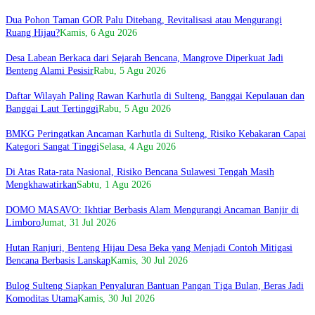
Dua Pohon Taman GOR Palu Ditebang, Revitalisasi atau Mengurangi
Ruang Hijau?
Kamis, 6 Agu 2026
Desa Labean Berkaca dari Sejarah Bencana, Mangrove Diperkuat Jadi
Benteng Alami Pesisir
Rabu, 5 Agu 2026
Daftar Wilayah Paling Rawan Karhutla di Sulteng, Banggai Kepulauan dan
Banggai Laut Tertinggi
Rabu, 5 Agu 2026
BMKG Peringatkan Ancaman Karhutla di Sulteng, Risiko Kebakaran Capai
Kategori Sangat Tinggi
Selasa, 4 Agu 2026
Di Atas Rata-rata Nasional, Risiko Bencana Sulawesi Tengah Masih
Mengkhawatirkan
Sabtu, 1 Agu 2026
DOMO MASAVO: Ikhtiar Berbasis Alam Mengurangi Ancaman Banjir di
Limboro
Jumat, 31 Jul 2026
Hutan Ranjuri, Benteng Hijau Desa Beka yang Menjadi Contoh Mitigasi
Bencana Berbasis Lanskap
Kamis, 30 Jul 2026
Bulog Sulteng Siapkan Penyaluran Bantuan Pangan Tiga Bulan, Beras Jadi
Komoditas Utama
Kamis, 30 Jul 2026