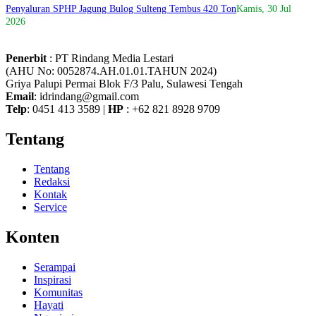
Penyaluran SPHP Jagung Bulog Sulteng Tembus 420 Ton
Kamis, 30 Jul
2026
Penerbit
: PT Rindang Media Lestari
(AHU No: 0052874.AH.01.01.TAHUN 2024)
Griya Palupi Permai Blok F/3 Palu, Sulawesi Tengah
Email
: idrindang@gmail.com
Telp
: 0451 413 3589 |
HP
: +62 821 8928 9709
Tentang
Tentang
Redaksi
Kontak
Service
Konten
Serampai
Inspirasi
Komunitas
Hayati