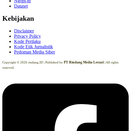
Ngopi-ni
Dataset
Kebijakan
Disclaimer
Privacy Policy
Kode Perilaku
Kode Etik Jurnalistik
Pedoman Media Siber
PT Rindang Media Lestari
Copyright © 2026 rindang.ID |
Published by
| All rights
reserved.