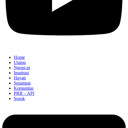
Home
Utama
Ngopi-ni
Inspirasi
Hayati
Serampai
Komunitas
PRB – API
Sosok