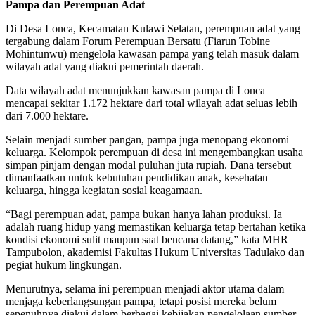
Pampa dan Perempuan Adat
Di Desa Lonca, Kecamatan Kulawi Selatan, perempuan adat yang
tergabung dalam Forum Perempuan Bersatu (Fiarun Tobine
Mohintunwu) mengelola kawasan pampa yang telah masuk dalam
wilayah adat yang diakui pemerintah daerah.
Data wilayah adat menunjukkan kawasan pampa di Lonca
mencapai sekitar 1.172 hektare dari total wilayah adat seluas lebih
dari 7.000 hektare.
Selain menjadi sumber pangan, pampa juga menopang ekonomi
keluarga. Kelompok perempuan di desa ini mengembangkan usaha
simpan pinjam dengan modal puluhan juta rupiah. Dana tersebut
dimanfaatkan untuk kebutuhan pendidikan anak, kesehatan
keluarga, hingga kegiatan sosial keagamaan.
“Bagi perempuan adat, pampa bukan hanya lahan produksi. Ia
adalah ruang hidup yang memastikan keluarga tetap bertahan ketika
kondisi ekonomi sulit maupun saat bencana datang,” kata MHR
Tampubolon, akademisi Fakultas Hukum Universitas Tadulako dan
pegiat hukum lingkungan.
Menurutnya, selama ini perempuan menjadi aktor utama dalam
menjaga keberlangsungan pampa, tetapi posisi mereka belum
sepenuhnya diakui dalam berbagai kebijakan pengelolaan sumber