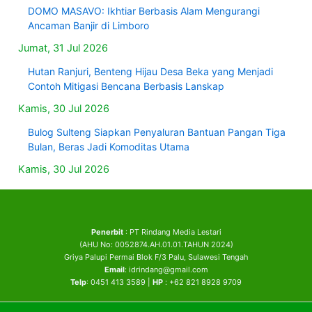
DOMO MASAVO: Ikhtiar Berbasis Alam Mengurangi
Ancaman Banjir di Limboro
Jumat, 31 Jul 2026
Hutan Ranjuri, Benteng Hijau Desa Beka yang Menjadi
Contoh Mitigasi Bencana Berbasis Lanskap
Kamis, 30 Jul 2026
Bulog Sulteng Siapkan Penyaluran Bantuan Pangan Tiga
Bulan, Beras Jadi Komoditas Utama
Kamis, 30 Jul 2026
Penerbit
: PT Rindang Media Lestari
(AHU No: 0052874.AH.01.01.TAHUN 2024)
Griya Palupi Permai Blok F/3 Palu, Sulawesi Tengah
Email
: idrindang@gmail.com
Telp
: 0451 413 3589 |
HP
: +62 821 8928 9709