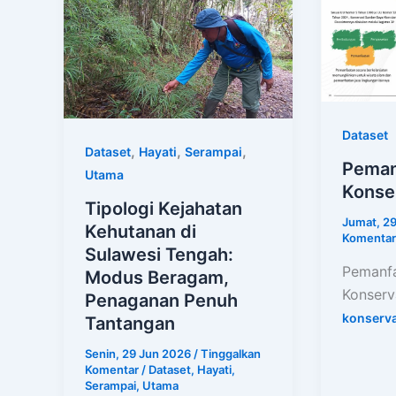
Dataset
,
,
,
Dataset
Hayati
Serampai
Peman
Utama
Konse
Tipologi Kejahatan
Jumat, 2
Kehutanan di
Komentar
Sulawesi Tengah:
Pemanf
Modus Beragam,
Konserv
Penaganan Penuh
konserva
Tantangan
Senin, 29 Jun 2026
/
Tinggalkan
Komentar
/
Dataset
,
Hayati
,
Serampai
,
Utama