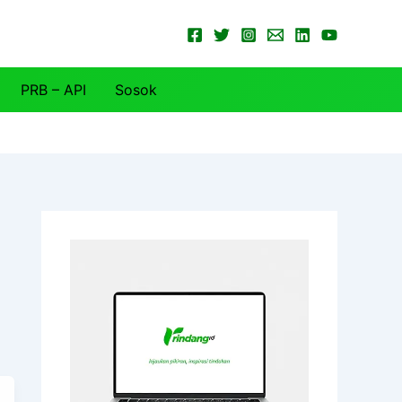
PRB – API
Sosok