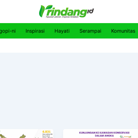
gopi-ni
Inspirasi
Hayati
Serampai
Komunitas