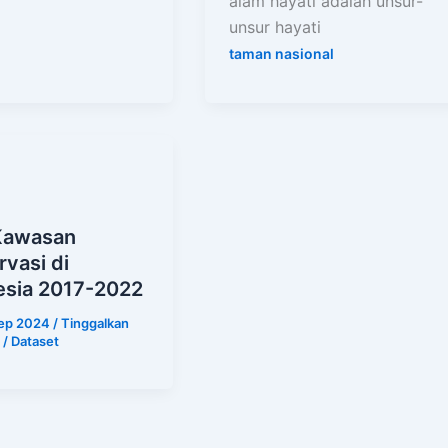
alam hayati adalah unsur-
unsur hayati
taman nasional
Kawasan
vasi di
esia 2017-2022
Sep 2024
/
Tinggalkan
/
Dataset