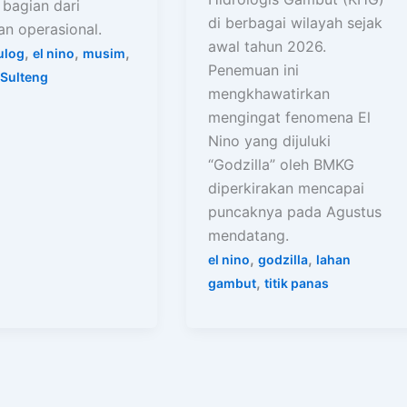
 bagian dari
di berbagai wilayah sejak
an operasional.
awal tahun 2026.
,
,
,
ulog
el nino
musim
Penemuan ini
Sulteng
mengkhawatirkan
mengingat fenomena El
Nino yang dijuluki
“Godzilla” oleh BMKG
diperkirakan mencapai
puncaknya pada Agustus
mendatang.
,
,
el nino
godzilla
lahan
,
gambut
titik panas