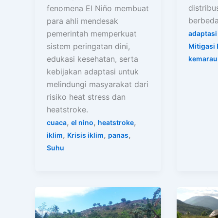
distribu
fenomena El Niño membuat
berbeda 
para ahli mendesak
pemerintah memperkuat
adaptasi 
sistem peringatan dini,
Mitigasi
edukasi kesehatan, serta
kemarau
kebijakan adaptasi untuk
melindungi masyarakat dari
risiko heat stress dan
heatstroke.
,
,
,
cuaca
el nino
heatstroke
,
,
,
iklim
Krisis iklim
panas
Suhu