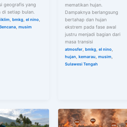
si geografis yang
mematikan hujan.
di setiap bulan.
Dampaknya berlangsung
,
,
,
bertahap dan hujan
iklim
bmkg
el nino
,
ekstrem pada fase awal
 Bencana
musim
justru menjadi bagian dari
masa transisi
,
,
,
atmosfer
bmkg
el nino
,
,
,
hujan
kemarau
musim
Sulawesi Tengah