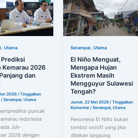
,
,
i
Utama
Serampai
Utama
Prediksi
El Niño Menguat,
 Kemarau 2026
Mengapa Hujan
 Panjang dan
Ekstrem Masih
g
Mengguyur Sulawesi
Tengah?
 Jun 2026
/
Tinggalkan
/
Serampai
,
Utama
Jumat, 22 Mei 2026
/
Tinggalkan
Komentar
/
Serampai
,
Utama
emprediksi puncak
emarau Indonesia
Fenomena El Niño bukan
pada Juli-
tombol on/off yang jika
ber 2026 dengan
ditekan langsung