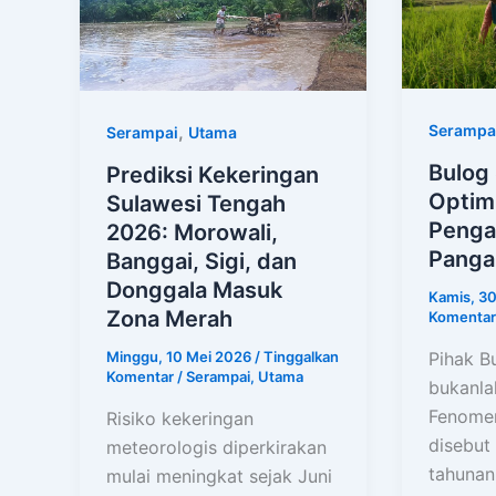
Serampa
,
Serampai
Utama
Bulog
Prediksi Kekeringan
Optimi
Sulawesi Tengah
Penga
2026: Morowali,
Panga
Banggai, Sigi, dan
Donggala Masuk
Kamis, 3
Zona Merah
Komentar
Pihak Bu
Minggu, 10 Mei 2026
/
Tinggalkan
Komentar
/
Serampai
,
Utama
bukanlah
Fenomen
Risiko kekeringan
disebut 
meteorologis diperkirakan
tahunan
mulai meningkat sejak Juni