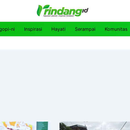
gopi-ni
Inspirasi
Hayati
Serampai
Komunitas