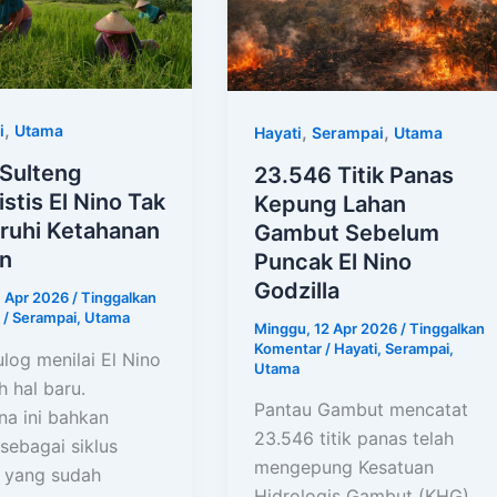
,
,
,
i
Utama
Hayati
Serampai
Utama
 Sulteng
23.546 Titik Panas
stis El Nino Tak
Kepung Lahan
ruhi Ketahanan
Gambut Sebelum
n
Puncak El Nino
Godzilla
0 Apr 2026
/
Tinggalkan
/
Serampai
,
Utama
Minggu, 12 Apr 2026
/
Tinggalkan
Komentar
/
Hayati
,
Serampai
,
log menilai El Nino
Utama
 hal baru.
Pantau Gambut mencatat
a ini bahkan
23.546 titik panas telah
sebagai siklus
mengepung Kesatuan
 yang sudah
Hidrologis Gambut (KHG)