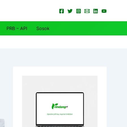
PRB – API
Sosok