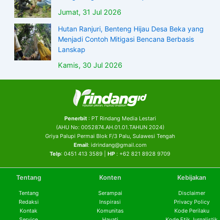
Jumat, 31 Jul 2026
Hutan Ranjuri, Benteng Hijau Desa Beka yang
Menjadi Contoh Mitigasi Bencana Berbasis
Lanskap
Kamis, 30 Jul 2026
Penerbit
: PT Rindang Media Lestari
(AHU No: 0052874.AH.01.01.TAHUN 2024)
Griya Palupi Permai Blok F/3 Palu, Sulawesi Tengah
Email
: idrindang@gmail.com
Telp
: 0451 413 3589 |
HP
: +62 821 8928 9709
Tentang
Konten
Kebijakan
Tentang
Serampai
Disclaimer
Redaksi
Inspirasi
Privacy Policy
Kontak
Komunitas
Kode Perilaku
Service
Hayati
Kode Etik Jurnalistik