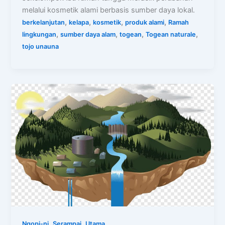
melalui kosmetik alami berbasis sumber daya lokal.
,
,
,
,
berkelanjutan
kelapa
kosmetik
produk alami
Ramah
,
,
,
,
lingkungan
sumber daya alam
togean
Togean naturale
tojo unauna
,
,
Ngopi-ni
Serampai
Utama