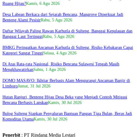
Ruang Hijau?
Kamis, 6 Agu 2026
Desa Labean Berkaca dari Sejarah Bencana, Mangrove Diperkuat Jadi
Benteng Alami Pesisir
Rabu, 5 Agu 2026
Daftar Wilayah Paling Rawan Karhutla di Sulteng, Banggai Kepulauan dan
Banggai Laut Tertinggi
Rabu, 5 Agu 2026
BMKG Peringatkan Ancaman Karhutla di Sulteng, Risiko Kebakaran Capai
Kategori Sangat Tinggi
Selasa, 4 Agu 2026
Di Atas Rata-rata Nasional, Risiko Bencana Sulawesi Tengah Masih
Mengkhawatirkan
Sabtu, 1 Agu 2026
DOMO MASAVO: Ikhtiar Berbasis Alam Mengurangi Ancaman Banjir di
Limboro
Jumat, 31 Jul 2026
Hutan Ranjuri, Benteng Hijau Desa Beka yang Menjadi Contoh Mitigasi
Bencana Berbasis Lanskap
Kamis, 30 Jul 2026
Bulog Sulteng Siapkan Penyaluran Bantuan Pangan Tiga Bulan, Beras Jadi
Komoditas Utama
Kamis, 30 Jul 2026
Penerbit
: PT Rindang Media Lestari