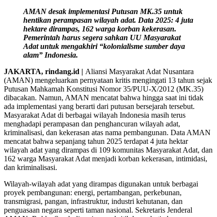
AMAN desak implementasi Putusan MK.35 untuk
hentikan perampasan wilayah adat. Data 2025: 4 juta
hektare dirampas, 162 warga korban kekerasan.
Pemerintah harus segera sahkan UU Masyarakat
Adat untuk mengakhiri “kolonialisme sumber daya
alam” Indonesia.
JAKARTA, rindang.id
|
Aliansi Masyarakat Adat Nusantara
(AMAN) mengeluarkan pernyataan kritis mengingati 13 tahun sejak
Putusan Mahkamah Konstitusi Nomor 35/PUU-X/2012 (MK.35)
dibacakan. Namun, AMAN mencatat bahwa hingga saat ini tidak
ada implementasi yang berarti dari putusan bersejarah tersebut.
Masyarakat Adat di berbagai wilayah Indonesia masih terus
menghadapi perampasan dan penghancuran wilayah adat,
kriminalisasi, dan kekerasan atas nama pembangunan. Data AMAN
mencatat bahwa sepanjang tahun 2025 terdapat 4 juta hektar
wilayah adat yang dirampas di 109 komunitas Masyarakat Adat, dan
162 warga Masyarakat Adat menjadi korban kekerasan, intimidasi,
dan kriminalisasi.
Wilayah-wilayah adat yang dirampas digunakan untuk berbagai
proyek pembangunan: energi, pertambangan, perkebunan,
transmigrasi, pangan, infrastruktur, industri kehutanan, dan
penguasaan negara seperti taman nasional. Sekretaris Jenderal