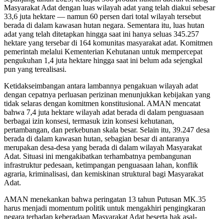
Masyarakat Adat dengan luas wilayah adat yang telah diakui sebesar
33,6 juta hektare — namun 60 persen dari total wilayah tersebut
berada di dalam kawasan hutan negara. Sementara itu, luas hutan
adat yang telah ditetapkan hingga saat ini hanya seluas 345.257
hektare yang tersebar di 164 komunitas masyarakat adat. Komitmen
pemerintah melalui Kementerian Kehutanan untuk mempercepat
pengukuhan 1,4 juta hektare hingga saat ini belum ada sejengkal
pun yang terealisasi.
Ketidakseimbangan antara lambannya pengakuan wilayah adat
dengan cepatnya perluasan perizinan menunjukkan kebijakan yang
tidak selaras dengan komitmen konstitusional. AMAN mencatat
bahwa 7,4 juta hektare wilayah adat berada di dalam penguasaan
berbagai izin konsesi, termasuk izin konsesi kehutanan,
pertambangan, dan perkebunan skala besar. Selain itu, 39.247 desa
berada di dalam kawasan hutan, sebagian besar di antaranya
merupakan desa-desa yang berada di dalam wilayah Masyarakat
Adat. Situasi ini mengakibatkan terhambatnya pembangunan
infrastruktur pedesaan, ketimpangan penguasaan lahan, konflik
agraria, kriminalisasi, dan kemiskinan struktural bagi Masyarakat
Adat.
AMAN menekankan bahwa peringatan 13 tahun Putusan MK.35
harus menjadi momentum politik untuk mengakhiri pengingkaran
negara terhadap keberadaan Masyarakat Adat beserta hak asal-