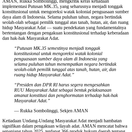
AMAN, Rukka Sombolinggi, mengkritik keras ketiadaan
implementasi Putusan MK.35, yang seharusnya menjadi tonggak
konstitusional untuk mengoreksi watak kolonial penguasaan sumber
daya alam di Indonesia. Selama puluhan tahun, negara bertindak
seolah-olah sebagai pemilik tunggal atas tanah, hutan, air, dan ruang
hidup Masyarakat Adat — suatu pendekatan yang fundamentalnya
bertentangan dengan pengakuan konstitusional terhadap keberadaan
dan hak-hak Masyarakat Adat.
“Putusan MK.35 semestinya menjadi tonggak
konstitusional untuk mengoreksi watak kolonial
penguasaan sumber daya alam di Indonesia yang
selama puluhan tahun menempatkan negara bertindak
seolah-olah pemilik tunggal atas tanah, hutan, air, dan
ruang hidup Masyarakat Adat.”
“Presiden dan DPR RI harus segera mengesahkan
RUU Masyarakat Adat sebagai bentuk pelaksanaan
amanat konstitusi dan penghormatan terhadap hak-hak
Masyarakat Adat.”
— Rukka Sombolinggi, Sekjen AMAN
Ketiadaan Undang-Undang Masyarakat Adat menjadi hambatan
signifikan dalam pengakuan wilayah adat. AMAN mencatat bahwa
sepanjang tahun 2025, terdapat 366 produk hukum daerah tentang