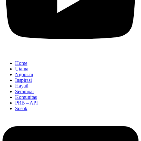
Home
Utama
Ngopi-ni
Inspirasi
Hayati
Serampai
Komunitas
PRB – API
Sosok