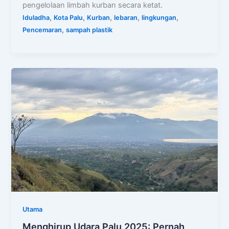
pengelolaan limbah kurban secara ketat.
,
,
,
,
,
Iduladha
Kota Palu
Kurban
lebaran
lingkungan
,
Pencemaran
sampah plastik
Utama
Menghirup Udara Palu 2025: Pernah