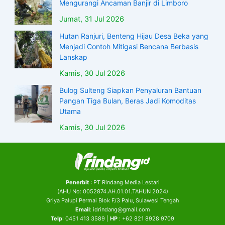
Mengurangi Ancaman Banjir di Limboro
Jumat, 31 Jul 2026
Hutan Ranjuri, Benteng Hijau Desa Beka yang
Menjadi Contoh Mitigasi Bencana Berbasis
Lanskap
Kamis, 30 Jul 2026
Bulog Sulteng Siapkan Penyaluran Bantuan
Pangan Tiga Bulan, Beras Jadi Komoditas
Utama
Kamis, 30 Jul 2026
Penerbit
: PT Rindang Media Lestari
(AHU No: 0052874.AH.01.01.TAHUN 2024)
Griya Palupi Permai Blok F/3 Palu, Sulawesi Tengah
Email
: idrindang@gmail.com
Telp
: 0451 413 3589 |
HP
: +62 821 8928 9709