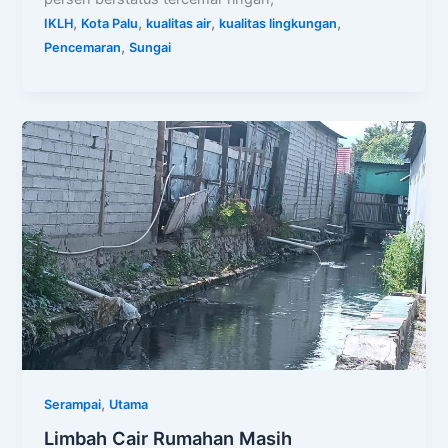
,
,
,
,
IKLH
Kota Palu
kualitas air
kualitas lingkungan
,
Pencemaran
Sungai
,
Serampai
Utama
Limbah Cair Rumahan Masih