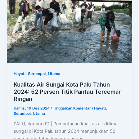
,
,
Hayati
Serampai
Utama
Kualitas Air Sungai Kota Palu Tahun
2024: 52 Persen Titik Pantau Tercemar
Ringan
Kamis, 19 Des 2024
/
Tinggalkan Komentar
/
Hayati
,
Serampai
,
Utama
PALU, rindang.ID | Pemantauan kualitas air di lima
sungai di Kota Palu tahun 2024 menunjukkan 52
persen berstatus tercemar ringan,