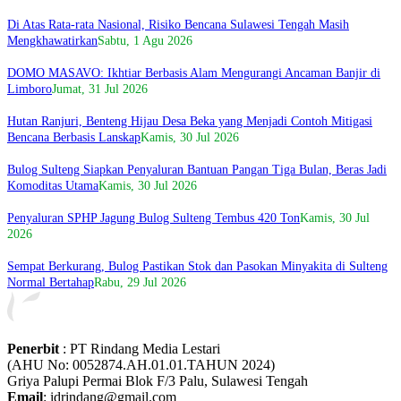
Di Atas Rata-rata Nasional, Risiko Bencana Sulawesi Tengah Masih
Mengkhawatirkan
Sabtu, 1 Agu 2026
DOMO MASAVO: Ikhtiar Berbasis Alam Mengurangi Ancaman Banjir di
Limboro
Jumat, 31 Jul 2026
Hutan Ranjuri, Benteng Hijau Desa Beka yang Menjadi Contoh Mitigasi
Bencana Berbasis Lanskap
Kamis, 30 Jul 2026
Bulog Sulteng Siapkan Penyaluran Bantuan Pangan Tiga Bulan, Beras Jadi
Komoditas Utama
Kamis, 30 Jul 2026
Penyaluran SPHP Jagung Bulog Sulteng Tembus 420 Ton
Kamis, 30 Jul
2026
Sempat Berkurang, Bulog Pastikan Stok dan Pasokan Minyakita di Sulteng
Normal Bertahap
Rabu, 29 Jul 2026
Penerbit
: PT Rindang Media Lestari
(AHU No: 0052874.AH.01.01.TAHUN 2024)
Griya Palupi Permai Blok F/3 Palu, Sulawesi Tengah
Email
: idrindang@gmail.com