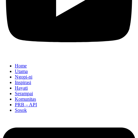
Home
Utama
Ngopi-ni
Inspirasi
Hayati
Serampai
Komunitas
PRB – API
Sosok