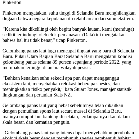
Pinkerton.
Pinkerton mengatakan, suhu tinggi di Selandia Baru menghilangkan
dugaan bahwa negara kepulauan itu relatif aman dari suhu ekstrem.
“Karena kita dikelilingi oleh begitu banyak lautan, kami (menduga)
sedikit terlindungi oleh efek pemanasan. (Data) ini mengatakan
bahwa hal itu tidak benar,” ucap Pinkerton.
Gelombang panas laut juga mencapai tingkat yang baru di Selandia
Baru. Pulau Utara Bagian Barat Selandia Baru mengalami kondisi
gelombang panas selama 89 persen sepanjang periode 2022, yang
merupakan tertinggi di antara wilayah pesisir.
“Bahkan kenaikan suhu sekecil apa pun dapat mengganggu
ekosistem laut, menyebabkan relokasi beberapa spesies, dan
meningkatkan risiko penyakit,” kata Stuart Jones, manajer statistik
lingkungan dan pertanian Stats NZ.
Gelombang panas laut yang hebat sebelumnya telah dikaitkan
dengan pemutihan spons laut secara massal di Selandia Baru,
matinya rumput laut banteng di selatan, terdamparnya ikan dalam
skala besar, dan kematian penguin.
“Gelombang panas laut yang intens dapat menyebabkan perubahan
ekologi skala besar dengan membunuh spesies pembentuk habitat