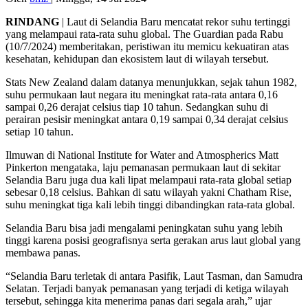
RINDANG
| Laut di Selandia Baru mencatat rekor suhu tertinggi
yang melampaui rata-rata suhu global. The Guardian pada Rabu
(10/7/2024) memberitakan, peristiwan itu memicu kekuatiran atas
kesehatan, kehidupan dan ekosistem laut di wilayah tersebut.
Stats New Zealand dalam datanya menunjukkan, sejak tahun 1982,
suhu permukaan laut negara itu meningkat rata-rata antara 0,16
sampai 0,26 derajat celsius tiap 10 tahun. Sedangkan suhu di
perairan pesisir meningkat antara 0,19 sampai 0,34 derajat celsius
setiap 10 tahun.
Ilmuwan di National Institute for Water and Atmospherics Matt
Pinkerton mengataka, laju pemanasan permukaan laut di sekitar
Selandia Baru juga dua kali lipat melampaui rata-rata global setiap
sebesar 0,18 celsius. Bahkan di satu wilayah yakni Chatham Rise,
suhu meningkat tiga kali lebih tinggi dibandingkan rata-rata global.
Selandia Baru bisa jadi mengalami peningkatan suhu yang lebih
tinggi karena posisi geografisnya serta gerakan arus laut global yang
membawa panas.
“Selandia Baru terletak di antara Pasifik, Laut Tasman, dan Samudra
Selatan. Terjadi banyak pemanasan yang terjadi di ketiga wilayah
tersebut, sehingga kita menerima panas dari segala arah,” ujar