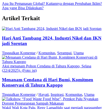
Apa Itu Pemanasan Global? Kaitannya dengan Perubahan Iklim?
Apa yang Bisa Dilakukan?
Artikel Terkait
Hari Anti Tambang 2024, Industri Nikel dan IKN
jadi Sorotan
Tinggalkan Komentar
/
Komunitas
,
Serampai
,
Utama
Aksi menanam Pohon Cendana di Tahura Kapopo, Selasa
(22/4/2025). (Foto: ist)
Menanam Cendana di Hari Bumi, Komitmen
Konservasi di Tahura Kapopo
Tinggalkan Komentar
/
Hayati
,
Inspirasi
,
Komunitas
,
Utama
Wakil Wali Kota Palu, Reny Lamadjido saat menjadi narasumber