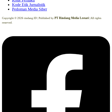
Kode Perilaku
Kode Etik Jurnalistik
Pedoman Media Siber
PT Rindang Media Lestari
Copyright © 2026 rindang.ID |
Published by
| All rights
reserved.