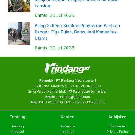
Lanskap
Kamis, 30 Jul 2026
Bulog Sulteng Siapkan Penyaluran Bantuan
Pangan Tiga Bulan, Beras Jadi Komoditas
Utama
Kamis, 30 Jul 2026
Penerbit
: PT Rindang Media Lestari
(AHU No: 0052874.AH.01.01.TAHUN 2024)
Griya Palupi Permai Blok F/3 Palu, Sulawesi Tengah
Email
: idrindang@gmail.com
Telp
: 0451 413 3589 |
HP
: +62 821 8928 9709
Tentang
Konten
Kebijakan
Tentang
Serampai
Disclaimer
Redaksi
Inspirasi
Privacy Policy