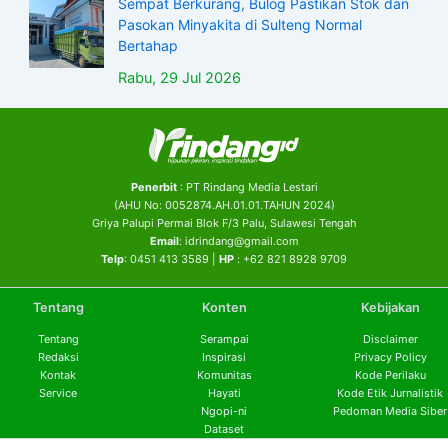
Sempat Berkurang, Bulog Pastikan Stok dan
Pasokan Minyakita di Sulteng Normal
Bertahap
Rabu, 29 Jul 2026
Penerbit
: PT Rindang Media Lestari
(AHU No: 0052874.AH.01.01.TAHUN 2024)
Griya Palupi Permai Blok F/3 Palu, Sulawesi Tengah
Email
: idrindang@gmail.com
Telp
: 0451 413 3589 |
HP
: +62 821 8928 9709
Tentang
Konten
Kebijakan
Tentang
Serampai
Disclaimer
Redaksi
Inspirasi
Privacy Policy
Kontak
Komunitas
Kode Perilaku
Service
Hayati
Kode Etik Jurnalistik
Ngopi-ni
Pedoman Media Siber
Dataset