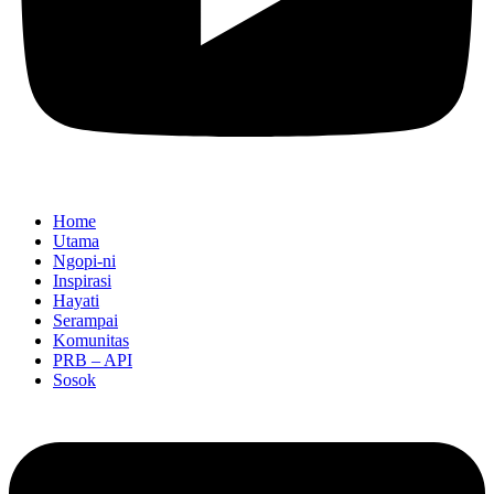
Home
Utama
Ngopi-ni
Inspirasi
Hayati
Serampai
Komunitas
PRB – API
Sosok