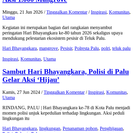
Minggu, 21 Jun 2026
/
Tinggalkan Komentar
/
Inspirasi
,
Komunitas
,
Utama
Kegiatan ini merupakan bagian dari rangkaian menyambut
peringatan Hari Bhayangkara ke-80 tahun 2026 sekaligus upaya
mendukung pelestarian ekosistem pesisir di Teluk Palu.
Hari Bhayangkara
,
mangrove
,
Pesisir
,
Polresta Palu
,
polri
,
teluk palu
Inspirasi
,
Komunitas
,
Utama
Sambut Hari Bhayangkara, Polisi di Palu
Gelar Aksi ‘Hijau’
Kamis, 27 Jun 2024
/
Tinggalkan Komentar
/
Inspirasi
,
Komunitas
,
Utama
RINDANG, PALU | Hari Bhayangkara ke-78 di Kota Palu menjadi
momen polisi unjuk kepedulian terhadap lingkungan. Aksi peduli
lingkungan itu
Hari Bhayangkara
,
lingkungan
,
Penanaman pohon
,
Penghijauan
,