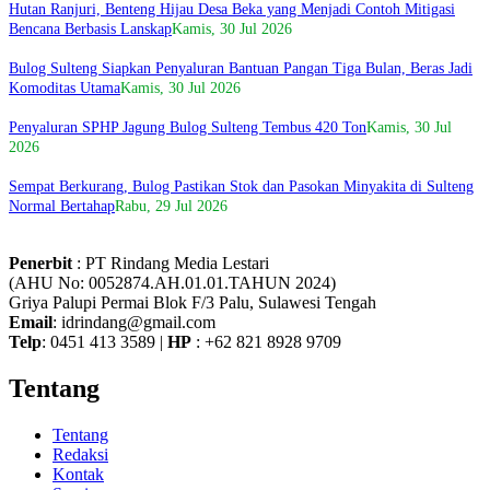
Hutan Ranjuri, Benteng Hijau Desa Beka yang Menjadi Contoh Mitigasi
Bencana Berbasis Lanskap
Kamis, 30 Jul 2026
Bulog Sulteng Siapkan Penyaluran Bantuan Pangan Tiga Bulan, Beras Jadi
Komoditas Utama
Kamis, 30 Jul 2026
Penyaluran SPHP Jagung Bulog Sulteng Tembus 420 Ton
Kamis, 30 Jul
2026
Sempat Berkurang, Bulog Pastikan Stok dan Pasokan Minyakita di Sulteng
Normal Bertahap
Rabu, 29 Jul 2026
Penerbit
: PT Rindang Media Lestari
(AHU No: 0052874.AH.01.01.TAHUN 2024)
Griya Palupi Permai Blok F/3 Palu, Sulawesi Tengah
Email
: idrindang@gmail.com
Telp
: 0451 413 3589 |
HP
: +62 821 8928 9709
Tentang
Tentang
Redaksi
Kontak