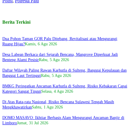
Polisi
,
Polresta Palu
Berita Terkini
Dua Pohon Taman GOR Palu Ditebang, Revitalisasi atau Mengurangi
Ruang Hijau?
Kamis, 6 Agu 2026
Desa Labean Berkaca dari Sejarah Bencana, Mangrove Diperkuat Jadi
Benteng Alami Pesisir
Rabu, 5 Agu 2026
Daftar Wilayah Paling Rawan Karhutla di Sulteng, Banggai Kepulauan dan
Banggai Laut Tertinggi
Rabu, 5 Agu 2026
BMKG Peringatkan Ancaman Karhutla di Sulteng, Risiko Kebakaran Capai
Kategori Sangat Tinggi
Selasa, 4 Agu 2026
Di Atas Rata-rata Nasional, Risiko Bencana Sulawesi Tengah Masih
Mengkhawatirkan
Sabtu, 1 Agu 2026
DOMO MASAVO: Ikhtiar Berbasis Alam Mengurangi Ancaman Banjir di
Limboro
Jumat, 31 Jul 2026