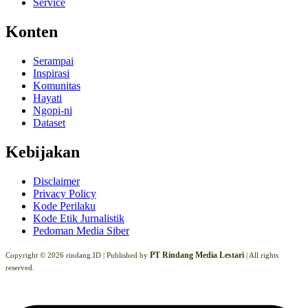
Service
Konten
Serampai
Inspirasi
Komunitas
Hayati
Ngopi-ni
Dataset
Kebijakan
Disclaimer
Privacy Policy
Kode Perilaku
Kode Etik Jurnalistik
Pedoman Media Siber
PT Rindang Media Lestari
Copyright © 2026 rindang.ID |
Published by
| All rights
reserved.