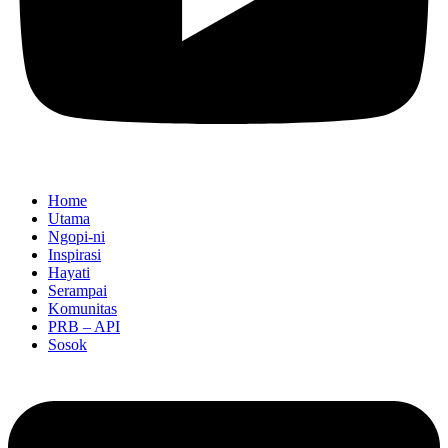
Home
Utama
Ngopi-ni
Inspirasi
Hayati
Serampai
Komunitas
PRB – API
Sosok