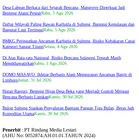
Desa Labean Berkaca dari Sejarah Bencana, Mangrove Diperkuat Jadi
Benteng Alami Pesisir
Rabu, 5 Agu 2026
Daftar Wilayah Paling Rawan Karhutla di Sulteng, Banggai Kepulauan dan
Banggai Laut Tertinggi
Rabu, 5 Agu 2026
BMKG Peringatkan Ancaman Karhutla di Sulteng, Risiko Kebakaran Capai
Kategori Sangat Tinggi
Selasa, 4 Agu 2026
Di Atas Rata-rata Nasional, Risiko Bencana Sulawesi Tengah Masih
Mengkhawatirkan
Sabtu, 1 Agu 2026
DOMO MASAVO: Ikhtiar Berbasis Alam Mengurangi Ancaman Banjir di
Limboro
Jumat, 31 Jul 2026
Hutan Ranjuri, Benteng Hijau Desa Beka yang Menjadi Contoh Mitigasi
Bencana Berbasis Lanskap
Kamis, 30 Jul 2026
Bulog Sulteng Siapkan Penyaluran Bantuan Pangan Tiga Bulan, Beras Jadi
Komoditas Utama
Kamis, 30 Jul 2026
Penerbit
: PT Rindang Media Lestari
(AHU No: 0052874.AH.01.01.TAHUN 2024)