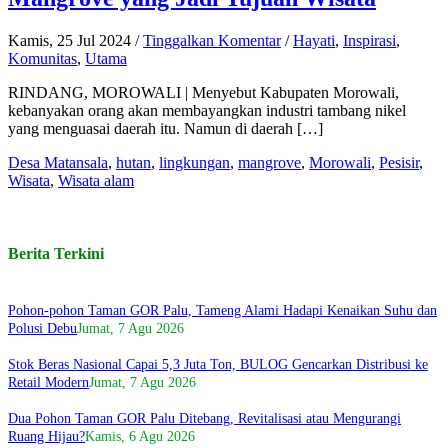
Kamis, 25 Jul 2024
/
Tinggalkan Komentar
/
Hayati
,
Inspirasi
,
Komunitas
,
Utama
RINDANG, MOROWALI | Menyebut Kabupaten Morowali,
kebanyakan orang akan membayangkan industri tambang nikel
yang menguasai daerah itu. Namun di daerah […]
Desa Matansala
,
hutan
,
lingkungan
,
mangrove
,
Morowali
,
Pesisir
,
Wisata
,
Wisata alam
Berita Terkini
Pohon-pohon Taman GOR Palu, Tameng Alami Hadapi Kenaikan Suhu dan
Polusi Debu
Jumat, 7 Agu 2026
Stok Beras Nasional Capai 5,3 Juta Ton, BULOG Gencarkan Distribusi ke
Retail Modern
Jumat, 7 Agu 2026
Dua Pohon Taman GOR Palu Ditebang, Revitalisasi atau Mengurangi
Ruang Hijau?
Kamis, 6 Agu 2026