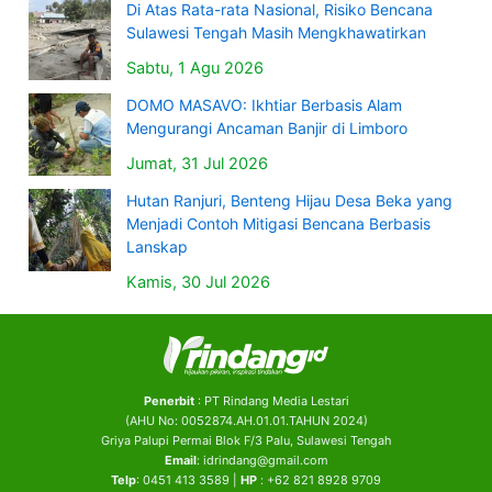
Di Atas Rata-rata Nasional, Risiko Bencana
Sulawesi Tengah Masih Mengkhawatirkan
Sabtu, 1 Agu 2026
DOMO MASAVO: Ikhtiar Berbasis Alam
Mengurangi Ancaman Banjir di Limboro
Jumat, 31 Jul 2026
Hutan Ranjuri, Benteng Hijau Desa Beka yang
Menjadi Contoh Mitigasi Bencana Berbasis
Lanskap
Kamis, 30 Jul 2026
Penerbit
: PT Rindang Media Lestari
(AHU No: 0052874.AH.01.01.TAHUN 2024)
Griya Palupi Permai Blok F/3 Palu, Sulawesi Tengah
Email
: idrindang@gmail.com
Telp
: 0451 413 3589 |
HP
: +62 821 8928 9709