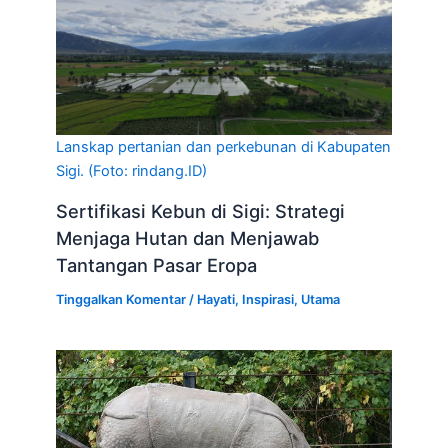
Lanskap pertanian dan perkebunan di Kabupaten
Sigi. (Foto: rindang.ID)
Sertifikasi Kebun di Sigi: Strategi
Menjaga Hutan dan Menjawab
Tantangan Pasar Eropa
Tinggalkan Komentar
/
Hayati
,
Inspirasi
,
Utama