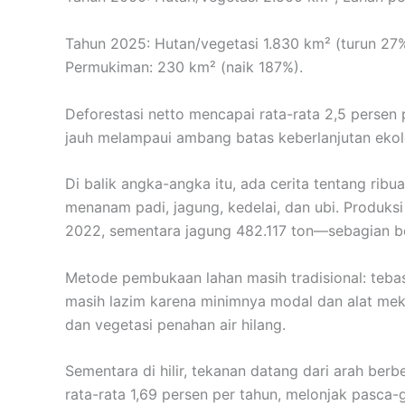
Tahun 2025: Hutan/vegetasi 1.830 km² (turun 27%
Permukiman: 230 km² (naik 187%).
Deforestasi netto mencapai rata-rata 2,5 perse
jauh melampaui ambang batas keberlanjutan ekol
Di balik angka-angka itu, ada cerita tentang ri
menanam padi, jagung, kedelai, dan ubi. Produks
2022, sementara jagung 482.117 ton—sebagian b
Metode pembukaan lahan masih tradisional: tebas 
masih lazim karena minimnya modal dan alat mekan
dan vegetasi penahan air hilang.
Sementara di hilir, tekanan datang dari arah ber
rata-rata 1,69 persen per tahun, melonjak pas