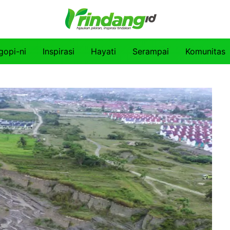
gopi-ni
Inspirasi
Hayati
Serampai
Komunitas