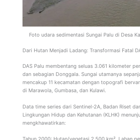
Foto udara sedimentasi Sungai Palu di Desa Kal
Dari Hutan Menjadi Ladang: Transformasi Fatal D
DAS Palu membentang seluas 3.061 kilometer perse
dan sebagian Donggala. Sungai utamanya sepanjan
mencakup 11 kecamatan dengan topografi bervaria
di Marawola, Gumbasa, dan Kulawi.
Data time series dari Sentinel-2A, Badan Riset da
Lingkungan Hidup dan Kehutanan (KLHK) menunju
mengkhawatirkan:
Tahun 2000: Hutan/vegetasi 2.500 km², Lahan p