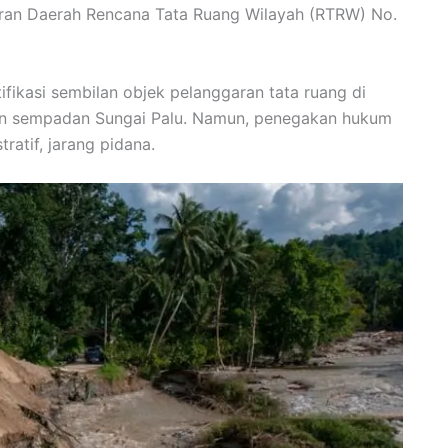
uran Daerah Rencana Tata Ruang Wilayah (RTRW) No.
ikasi sembilan objek pelanggaran tata ruang di
dan sempadan Sungai Palu. Namun, penegakan hukum
ratif, jarang pidana.