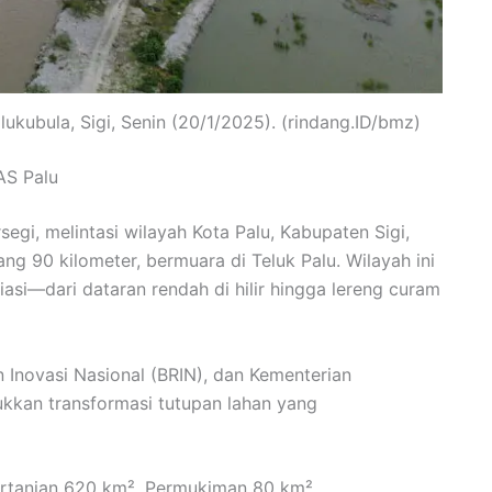
ukubula, Sigi, Senin (20/1/2025). (rindang.ID/bmz)
AS Palu
gi, melintasi wilayah Kota Palu, Kabupaten Sigi,
g 90 kilometer, bermuara di Teluk Palu. Wilayah ini
si—dari dataran rendah di hilir hingga lereng curam
n Inovasi Nasional (BRIN), dan Kementerian
kkan transformasi tutupan lahan yang
ertanian 620 km², Permukiman 80 km².