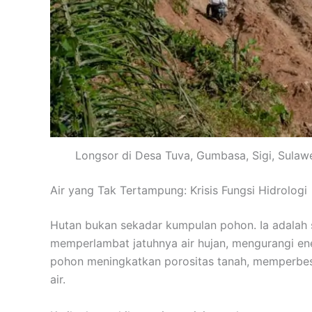
Longsor di Desa Tuva, Gumbasa, Sigi, Sulawe
Air yang Tak Tertampung: Krisis Fungsi Hidrologi
Hutan bukan sekadar kumpulan pohon. Ia adalah
memperlambat jatuhnya air hujan, mengurangi ene
pohon meningkatkan porositas tanah, memperbes
air.