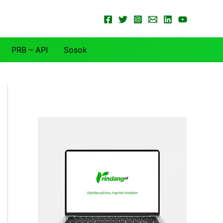
PRB – API
Sosok