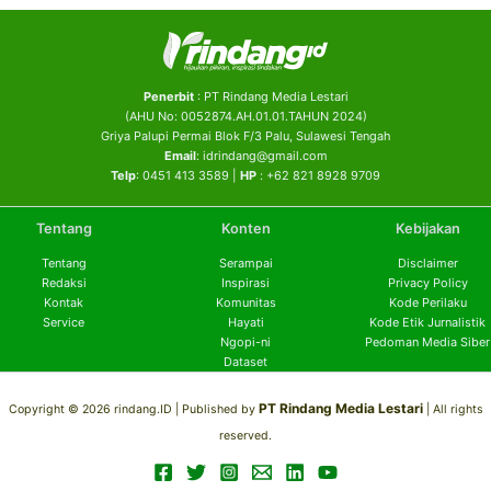
Penerbit
: PT Rindang Media Lestari
(AHU No: 0052874.AH.01.01.TAHUN 2024)
Griya Palupi Permai Blok F/3 Palu, Sulawesi Tengah
Email
: idrindang@gmail.com
Telp
: 0451 413 3589 |
HP
: +62 821 8928 9709
Tentang
Konten
Kebijakan
Tentang
Serampai
Disclaimer
Redaksi
Inspirasi
Privacy Policy
Kontak
Komunitas
Kode Perilaku
Service
Hayati
Kode Etik Jurnalistik
Ngopi-ni
Pedoman Media Siber
Dataset
PT Rindang Media Lestari
Copyright © 2026 rindang.ID |
Published by
| All rights
reserved.