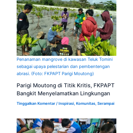
Penanaman mangrove di kawasan Teluk Tomini
sebagai upaya pelestarian dan pembentengan
abrasi. (Foto: FKPAPT Parigi Moutong)
Parigi Moutong di Titik Kritis, FKPAPT
Bangkit Menyelamatkan Lingkungan
Tinggalkan Komentar
/
Inspirasi
,
Komunitas
,
Serampai