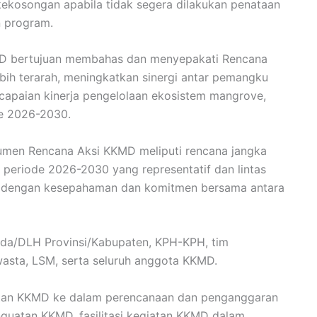
kekosongan apabila tidak segera dilakukan penataan
n program.
MD bertujuan membahas dan menyepakati Rencana
bih terarah, meningkatkan sinergi antar pemangku
capaian kinerja pengelolaan ekosistem mangrove,
e 2026-2030.
umen Rencana Aksi KKMD meliputi rencana jangka
eriode 2026-2030 yang representatif dan lintas
dai dengan kesepahaman dan komitmen bersama antara
eda/DLH Provinsi/Kabupaten, KPH-KPH, tim
 swasta, LSM, serta seluruh anggota KKMD.
giatan KKMD ke dalam perencanaan dan penganggaran
guatan KKMD, fasilitasi kegiatan KKMD dalam