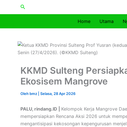
Lewati
Cari
ke
konten
Home
Utama
N
KKMD Sulteng Persiapka
Ekosisem Mangrove
Oleh
bmz
|
Selasa, 28 Apr 2026
PALU, rindang.ID |
Kelompok Kerja Mangrove Dae
mempersiapkan Rencana Aksi 2026 untuk memper
mengantisipasi kekosongan kepengurusan menjel