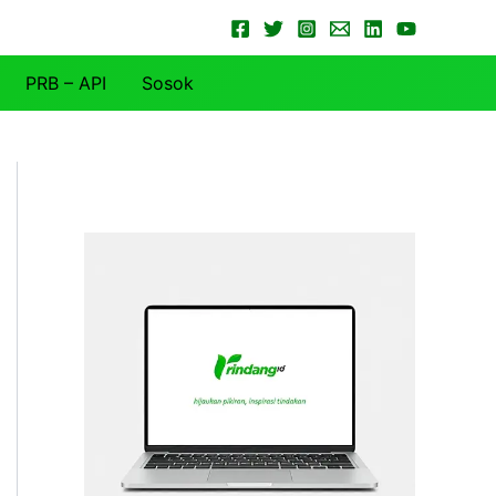
PRB – API
Sosok