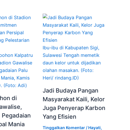
Ibu-ibu di Kabupaten Sigi,
pohon Kalpatru
Sulawesi Tengah memetik
tadion Gawalise
daun kelor untuk dijadikan
egadaian Palu
olahan masakan. (Foto:
 Mania, Kamis
Heri/ rindang.ID)
. (Foto: Adi)
Jadi Budaya Pangan
hon di
Masyarakat Kaili, Kelor
awalise,
Juga Penyerap Karbon
 Pegadaian
Yang Efisien
pal Mania
Tinggalkan Komentar
/
Hayati
,