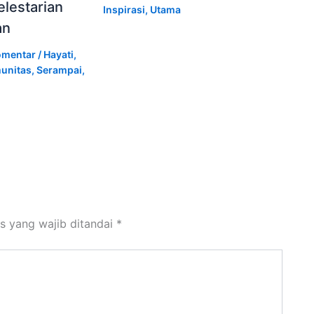
lestarian
Inspirasi
,
Utama
an
omentar
/
Hayati
,
unitas
,
Serampai
,
s yang wajib ditandai
*