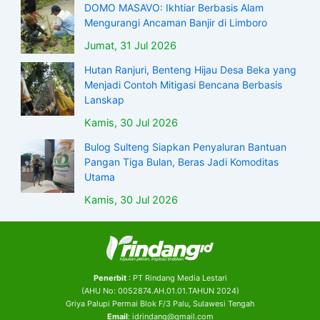
DOMO MASAVO: Ikhtiar Berbasis Alam
Mengurangi Ancaman Banjir di Limboro
Jumat, 31 Jul 2026
Hutan Ranjuri, Benteng Hijau Desa Beka yang
Menjadi Contoh Mitigasi Bencana Berbasis
Lanskap
Kamis, 30 Jul 2026
Bulog Sulteng Siapkan Penyaluran Bantuan
Pangan Tiga Bulan, Beras Jadi Komoditas
Utama
Kamis, 30 Jul 2026
Penerbit
: PT Rindang Media Lestari
(AHU No: 0052874.AH.01.01.TAHUN 2024)
Griya Palupi Permai Blok F/3 Palu, Sulawesi Tengah
Email
: idrindang@gmail.com