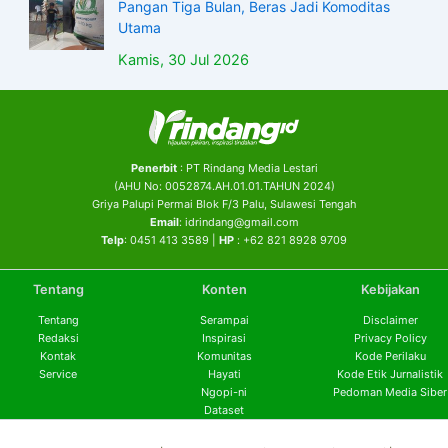
Pangan Tiga Bulan, Beras Jadi Komoditas
Utama
Kamis, 30 Jul 2026
Penerbit
: PT Rindang Media Lestari
(AHU No: 0052874.AH.01.01.TAHUN 2024)
Griya Palupi Permai Blok F/3 Palu, Sulawesi Tengah
Email
: idrindang@gmail.com
Telp
: 0451 413 3589 |
HP
: +62 821 8928 9709
Tentang
Konten
Kebijakan
Tentang
Serampai
Disclaimer
Redaksi
Inspirasi
Privacy Policy
Kontak
Komunitas
Kode Perilaku
Service
Hayati
Kode Etik Jurnalistik
Ngopi-ni
Pedoman Media Siber
Dataset