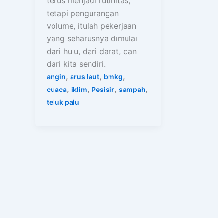
terus menjadi rutinitas,
tetapi pengurangan
volume, itulah pekerjaan
yang seharusnya dimulai
dari hulu, dari darat, dan
dari kita sendiri.
,
,
,
angin
arus laut
bmkg
,
,
,
,
cuaca
iklim
Pesisir
sampah
teluk palu