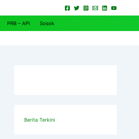
PRB – API
Sosok
Berita Terkini