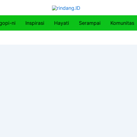
gopi-ni
Inspirasi
Hayati
Serampai
Komunitas