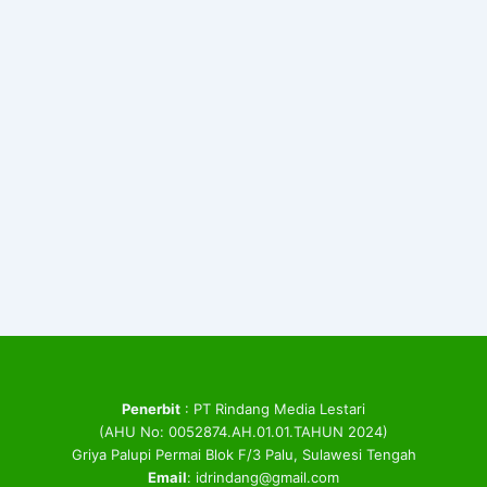
Penerbit
: PT Rindang Media Lestari
(AHU No: 0052874.AH.01.01.TAHUN 2024)
Griya Palupi Permai Blok F/3 Palu, Sulawesi Tengah
Email
: idrindang@gmail.com