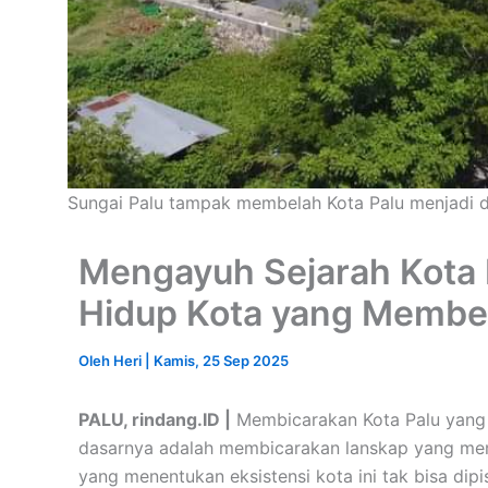
Sungai Palu tampak membelah Kota Palu menjadi du
Mengayuh Sejarah Kota P
Hidup Kota yang Membe
Oleh
Heri
|
Kamis, 25 Sep 2025
PALU, rindang.ID |
Membicarakan Kota Palu yang 
dasarnya adalah membicarakan lanskap yang mem
yang menentukan eksistensi kota ini tak bisa dipi