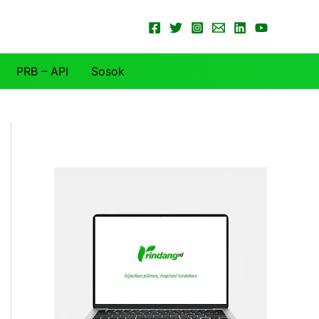
PRB – API
Sosok