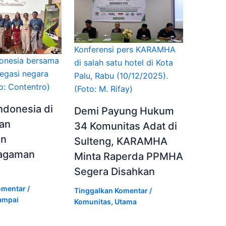
Konferensi pers KARAMHA
donesia bersama
di salah satu hotel di Kota
legasi negara
Palu, Rabu (10/12/2025).
to: Contentro)
(Foto: M. Rifay)
ndonesia di
Demi Payung Hukum
pan
34 Komunitas Adat di
an
Sulteng, KARAMHA
agaman
Minta Raperda PPMHA
Segera Disahkan
omentar
/
Tinggalkan Komentar
/
ampai
Komunitas
,
Utama