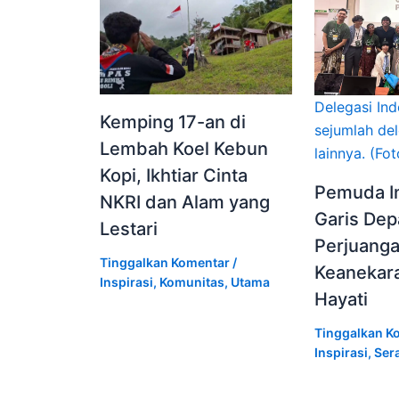
Delegasi In
Kemping 17-an di
sejumlah de
Lembah Koel Kebun
lainnya. (Fo
Kopi, Ikhtiar Cinta
Pemuda I
NKRI dan Alam yang
Garis De
Lestari
Perjuang
Tinggalkan Komentar
/
Keanekar
Inspirasi
,
Komunitas
,
Utama
Hayati
Tinggalkan K
Inspirasi
,
Ser