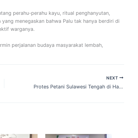
tang perahu-perahu kayu, ritual penghanyutan,
ah yang menegaskan bahwa Palu tak hanya berdiri di
lektif warganya.
cermin perjalanan budaya masyarakat lembah,
NEXT
Protes Petani Sulawesi Tengah di Hari Tani: Ancaman Taman Nasional, KEK, investasi, hingga Bank Tanah