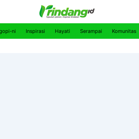
gopi-ni
Inspirasi
Hayati
Serampai
Komunitas