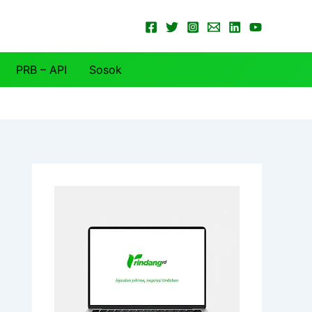
PRB – API
Sosok