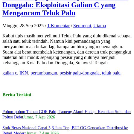
Donggala: Eksploitasi Galian C yang
Mengancam Teluk Palu
Minggu, 28 Sep 2025
/
1 Komentar
/
Serampai
,
Utama
Kabut tipis masih menyelimuti Teluk Palu yang dulu dikenal sebagai
salah satu teluk terindah. Namun kini pemandangan yang
menyambut mata bukan lagi hamparan biru yang menenangkan.
Suara alat berat membelah ketenangan, dan deretan truk pengangkut
material hilir mudik sepanjang pesisir yang dulunya menjadi
kebanggaan Kota Palu dan Donggala, Sulawesi Tengah.
galian c
,
IKN
,
pertambangan
,
pesisir palu-donggala
,
teluk palu
Berita Terkini
Pohon-pohon Taman GOR Palu, Tameng Alami Hadapi Kenaikan Suhu dan
Polusi Debu
Jumat, 7 Agu 2026
Stok Beras Nasional Capai 5,3 Juta Ton, BULOG Gencarkan Distribusi ke
Retail Modern
Jumat, 7 Agu 2026