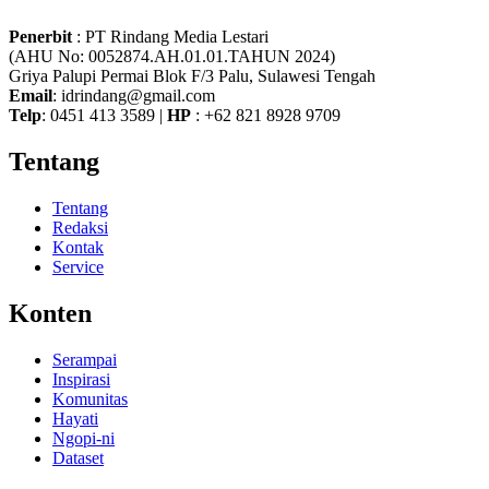
Penerbit
: PT Rindang Media Lestari
(AHU No: 0052874.AH.01.01.TAHUN 2024)
Griya Palupi Permai Blok F/3 Palu, Sulawesi Tengah
Email
: idrindang@gmail.com
Telp
: 0451 413 3589 |
HP
: +62 821 8928 9709
Tentang
Tentang
Redaksi
Kontak
Service
Konten
Serampai
Inspirasi
Komunitas
Hayati
Ngopi-ni
Dataset