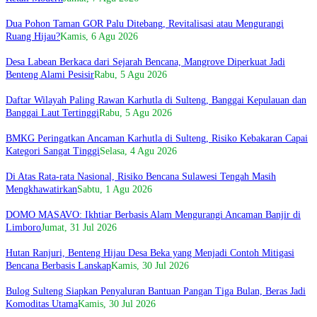
Dua Pohon Taman GOR Palu Ditebang, Revitalisasi atau Mengurangi
Ruang Hijau?
Kamis, 6 Agu 2026
Desa Labean Berkaca dari Sejarah Bencana, Mangrove Diperkuat Jadi
Benteng Alami Pesisir
Rabu, 5 Agu 2026
Daftar Wilayah Paling Rawan Karhutla di Sulteng, Banggai Kepulauan dan
Banggai Laut Tertinggi
Rabu, 5 Agu 2026
BMKG Peringatkan Ancaman Karhutla di Sulteng, Risiko Kebakaran Capai
Kategori Sangat Tinggi
Selasa, 4 Agu 2026
Di Atas Rata-rata Nasional, Risiko Bencana Sulawesi Tengah Masih
Mengkhawatirkan
Sabtu, 1 Agu 2026
DOMO MASAVO: Ikhtiar Berbasis Alam Mengurangi Ancaman Banjir di
Limboro
Jumat, 31 Jul 2026
Hutan Ranjuri, Benteng Hijau Desa Beka yang Menjadi Contoh Mitigasi
Bencana Berbasis Lanskap
Kamis, 30 Jul 2026
Bulog Sulteng Siapkan Penyaluran Bantuan Pangan Tiga Bulan, Beras Jadi
Komoditas Utama
Kamis, 30 Jul 2026