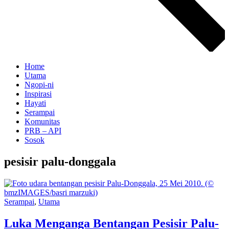
Home
Utama
Ngopi-ni
Inspirasi
Hayati
Serampai
Komunitas
PRB – API
Sosok
pesisir palu-donggala
Serampai
,
Utama
Luka Menganga Bentangan Pesisir Palu-