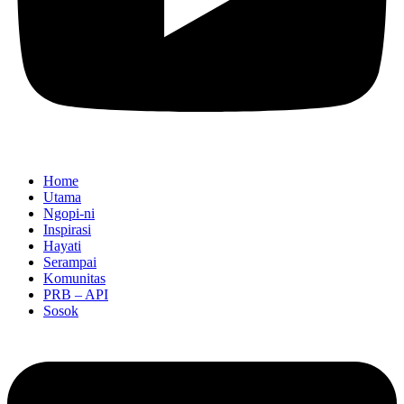
Home
Utama
Ngopi-ni
Inspirasi
Hayati
Serampai
Komunitas
PRB – API
Sosok