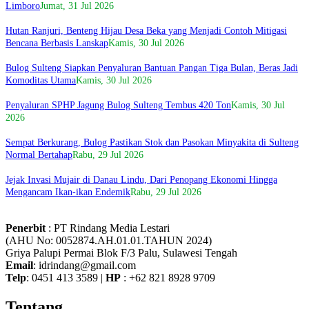
Limboro
Jumat, 31 Jul 2026
Hutan Ranjuri, Benteng Hijau Desa Beka yang Menjadi Contoh Mitigasi
Bencana Berbasis Lanskap
Kamis, 30 Jul 2026
Bulog Sulteng Siapkan Penyaluran Bantuan Pangan Tiga Bulan, Beras Jadi
Komoditas Utama
Kamis, 30 Jul 2026
Penyaluran SPHP Jagung Bulog Sulteng Tembus 420 Ton
Kamis, 30 Jul
2026
Sempat Berkurang, Bulog Pastikan Stok dan Pasokan Minyakita di Sulteng
Normal Bertahap
Rabu, 29 Jul 2026
Jejak Invasi Mujair di Danau Lindu, Dari Penopang Ekonomi Hingga
Mengancam Ikan-ikan Endemik
Rabu, 29 Jul 2026
Penerbit
: PT Rindang Media Lestari
(AHU No: 0052874.AH.01.01.TAHUN 2024)
Griya Palupi Permai Blok F/3 Palu, Sulawesi Tengah
Email
: idrindang@gmail.com
Telp
: 0451 413 3589 |
HP
: +62 821 8928 9709
Tentang