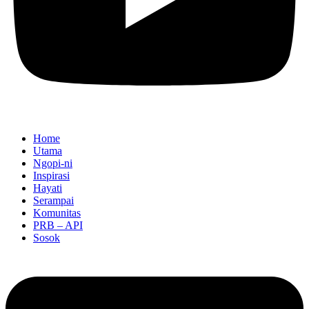
Home
Utama
Ngopi-ni
Inspirasi
Hayati
Serampai
Komunitas
PRB – API
Sosok