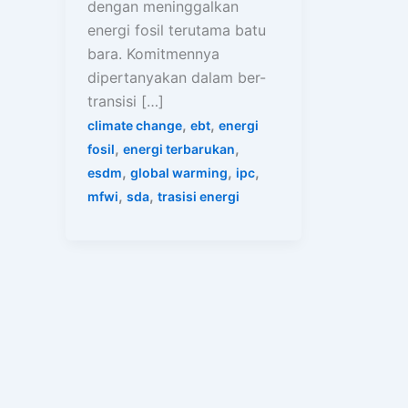
dengan meninggalkan
energi fosil terutama batu
bara. Komitmennya
dipertanyakan dalam ber-
transisi […]
,
,
climate change
ebt
energi
,
,
fosil
energi terbarukan
,
,
,
esdm
global warming
ipc
,
,
mfwi
sda
trasisi energi