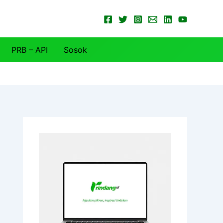
PRB – API
Sosok