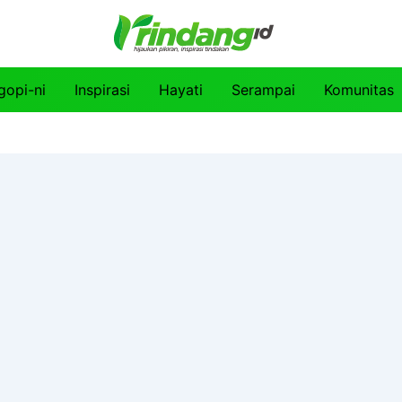
gopi-ni
Inspirasi
Hayati
Serampai
Komunitas