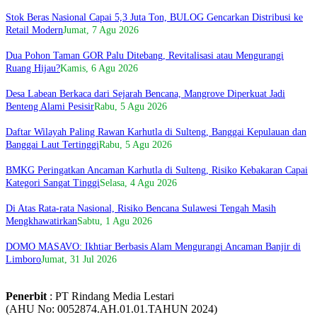
Stok Beras Nasional Capai 5,3 Juta Ton, BULOG Gencarkan Distribusi ke
Retail Modern
Jumat, 7 Agu 2026
Dua Pohon Taman GOR Palu Ditebang, Revitalisasi atau Mengurangi
Ruang Hijau?
Kamis, 6 Agu 2026
Desa Labean Berkaca dari Sejarah Bencana, Mangrove Diperkuat Jadi
Benteng Alami Pesisir
Rabu, 5 Agu 2026
Daftar Wilayah Paling Rawan Karhutla di Sulteng, Banggai Kepulauan dan
Banggai Laut Tertinggi
Rabu, 5 Agu 2026
BMKG Peringatkan Ancaman Karhutla di Sulteng, Risiko Kebakaran Capai
Kategori Sangat Tinggi
Selasa, 4 Agu 2026
Di Atas Rata-rata Nasional, Risiko Bencana Sulawesi Tengah Masih
Mengkhawatirkan
Sabtu, 1 Agu 2026
DOMO MASAVO: Ikhtiar Berbasis Alam Mengurangi Ancaman Banjir di
Limboro
Jumat, 31 Jul 2026
Penerbit
: PT Rindang Media Lestari
(AHU No: 0052874.AH.01.01.TAHUN 2024)