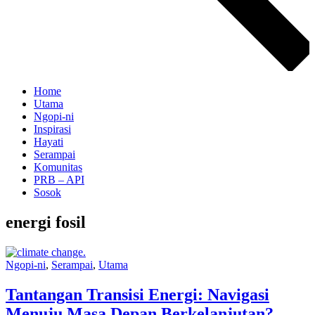
Home
Utama
Ngopi-ni
Inspirasi
Hayati
Serampai
Komunitas
PRB – API
Sosok
energi fosil
Ngopi-ni
,
Serampai
,
Utama
Tantangan Transisi Energi: Navigasi
Menuju Masa Depan Berkelanjutan?