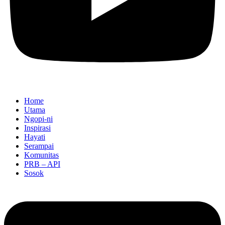
Home
Utama
Ngopi-ni
Inspirasi
Hayati
Serampai
Komunitas
PRB – API
Sosok