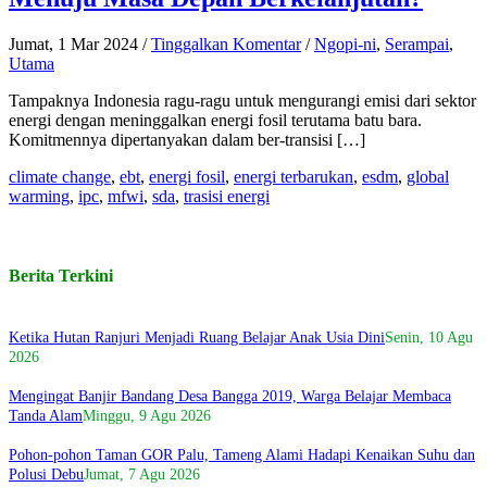
Jumat, 1 Mar 2024
/
Tinggalkan Komentar
/
Ngopi-ni
,
Serampai
,
Utama
Tampaknya Indonesia ragu-ragu untuk mengurangi emisi dari sektor
energi dengan meninggalkan energi fosil terutama batu bara.
Komitmennya dipertanyakan dalam ber-transisi […]
climate change
,
ebt
,
energi fosil
,
energi terbarukan
,
esdm
,
global
warming
,
ipc
,
mfwi
,
sda
,
trasisi energi
Berita Terkini
Ketika Hutan Ranjuri Menjadi Ruang Belajar Anak Usia Dini
Senin, 10 Agu
2026
Mengingat Banjir Bandang Desa Bangga 2019, Warga Belajar Membaca
Tanda Alam
Minggu, 9 Agu 2026
Pohon-pohon Taman GOR Palu, Tameng Alami Hadapi Kenaikan Suhu dan
Polusi Debu
Jumat, 7 Agu 2026