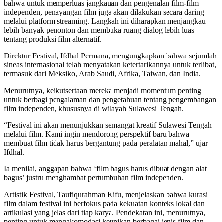
bahwa untuk memperluas jangkauan dan pengenalan film-film
independen, penayangan film juga akan dilakukan secara daring
melalui platform streaming. Langkah ini diharapkan menjangkau
lebih banyak penonton dan membuka ruang dialog lebih luas
tentang produksi film alternatif.
Direktur Festival, Ifdhal Permana, mengungkapkan bahwa sejumlah
sineas internasional telah menyatakan ketertarikannya untuk terlibat,
termasuk dari Meksiko, Arab Saudi, Afrika, Taiwan, dan India.
Menurutnya, keikutsertaan mereka menjadi momentum penting
untuk berbagi pengalaman dan pengetahuan tentang pengembangan
film independen, khususnya di wilayah Sulawesi Tengah.
“Festival ini akan menunjukkan semangat kreatif Sulawesi Tengah
melalui film. Kami ingin mendorong perspektif baru bahwa
membuat film tidak harus bergantung pada peralatan mahal,” ujar
Ifdhal.
Ia menilai, anggapan bahwa ‘film bagus harus dibuat dengan alat
bagus’ justru menghambat pertumbuhan film independen.
Artistik Festival, Taufiqurahman Kifu, menjelaskan bahwa kurasi
film dalam festival ini berfokus pada kekuatan konteks lokal dan
artikulasi yang jelas dari tiap karya. Pendekatan ini, menurutnya,
penting untuk mengakomodasi keunikan berbagai jenis film dan