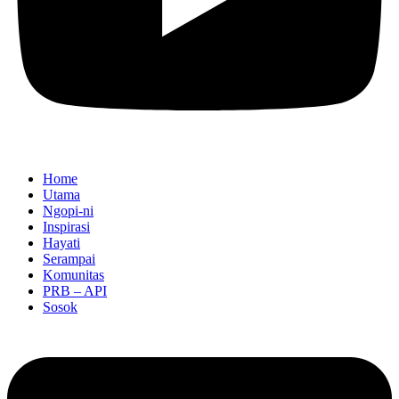
Home
Utama
Ngopi-ni
Inspirasi
Hayati
Serampai
Komunitas
PRB – API
Sosok