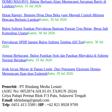
DOMO MASAVO: Ikhtiar Berbasis Alam Mengurangi Ancaman Banjir di
Limboro
Jumat, 31 Jul 2026
Hutan Ranjuri, Benteng Hijau Desa Beka yang Menjadi Contoh Mitigasi
Bencana Berbasis Lanskap
Kamis, 30 Jul 2026
Bulog Sulteng Siapkan Penyaluran Bantuan Pangan Tiga Bulan, Beras Jadi
Komoditas Utama
Kamis, 30 Jul 2026
Penyaluran SPHP Jagung Bulog Sulteng Tembus 420 Ton
Kamis, 30 Jul
2026
Sempat Berkurang, Bulog Pastikan Stok dan Pasokan Minyakita di Sulteng
Normal Bertahap
Rabu, 29 Jul 2026
Jejak Invasi Mujair di Danau Lindu, Dari Penopang Ekonomi Hingga
Mengancam Ikan-ikan Endemik
Rabu, 29 Jul 2026
Penerbit
: PT Rindang Media Lestari
(AHU No: 0052874.AH.01.01.TAHUN 2024)
Griya Palupi Permai Blok F/3 Palu, Sulawesi Tengah
Email
: idrindang@gmail.com
Telp
: 0451 413 3589 |
HP
: +62 821 8928 9709