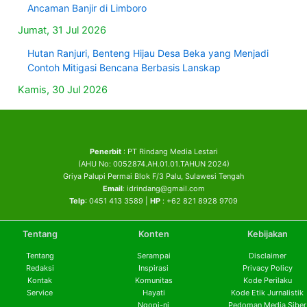
Ancaman Banjir di Limboro
Jumat, 31 Jul 2026
Hutan Ranjuri, Benteng Hijau Desa Beka yang Menjadi
Contoh Mitigasi Bencana Berbasis Lanskap
Kamis, 30 Jul 2026
Penerbit
: PT Rindang Media Lestari
(AHU No: 0052874.AH.01.01.TAHUN 2024)
Griya Palupi Permai Blok F/3 Palu, Sulawesi Tengah
Email
: idrindang@gmail.com
Telp
: 0451 413 3589 |
HP
: +62 821 8928 9709
Tentang
Konten
Kebijakan
Tentang
Serampai
Disclaimer
Redaksi
Inspirasi
Privacy Policy
Kontak
Komunitas
Kode Perilaku
Service
Hayati
Kode Etik Jurnalistik
Ngopi-ni
Pedoman Media Siber