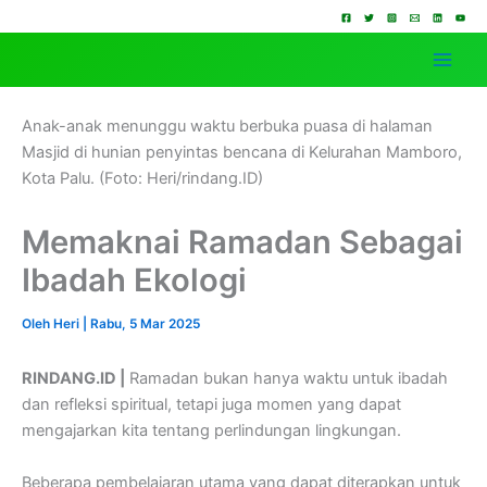
Lewati
ke
konten
Anak-anak menunggu waktu berbuka puasa di halaman
Masjid di hunian penyintas bencana di Kelurahan Mamboro,
Kota Palu. (Foto: Heri/rindang.ID)
Memaknai Ramadan Sebagai
Ibadah Ekologi
Oleh
Heri
|
Rabu, 5 Mar 2025
RINDANG.ID |
Ramadan bukan hanya waktu untuk ibadah
dan refleksi spiritual, tetapi juga momen yang dapat
mengajarkan kita tentang perlindungan lingkungan.
Beberapa pembelajaran utama yang dapat diterapkan untuk