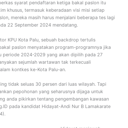
erkas syarat pendaftaran ketiga bakal paslon itu
 tim khusus, termasuk keberadaan visi misi setiap
slon, mereka masih harus menjalani beberapa tes lagi
pada 22 September 2024 mendatang.
tor KPU Kota Palu, sebuah backdrop tertulis
ra bakal paslon menyatakan program-programnya jika
alu periode 2024-2029 yang akan dipilih pada 27
nyakan sejumlah wartawan tak terkecuali
alam kontkes ke-Kota Palu-an.
ng tidak seluas 30 persen dari luas wilayah. Tapi
nkan pepohonan yang seharusnya dijaga untuk
ang anda pikirkan tentang pengembangan kawasan
dang.ID pada kandidat Hidayat-Andi Nur B Lamakarate
4).