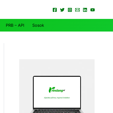
PRB – API
Sosok