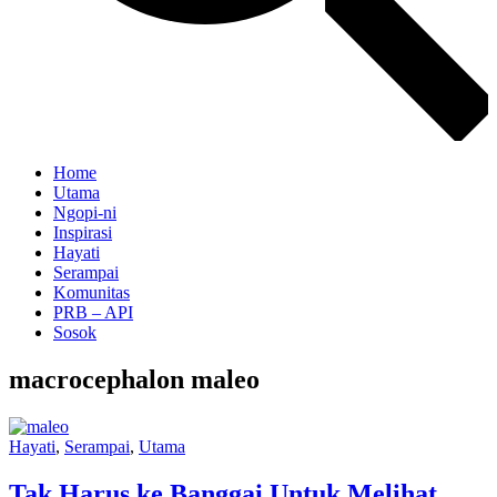
Home
Utama
Ngopi-ni
Inspirasi
Hayati
Serampai
Komunitas
PRB – API
Sosok
macrocephalon maleo
Hayati
,
Serampai
,
Utama
Tak Harus ke Banggai Untuk Melihat