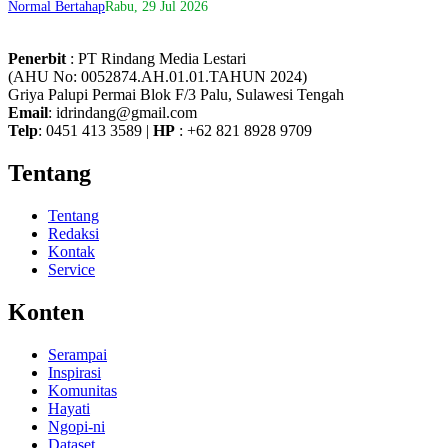
Normal Bertahap
Rabu, 29 Jul 2026
Penerbit
: PT Rindang Media Lestari
(AHU No: 0052874.AH.01.01.TAHUN 2024)
Griya Palupi Permai Blok F/3 Palu, Sulawesi Tengah
Email
: idrindang@gmail.com
Telp
: 0451 413 3589 |
HP
: +62 821 8928 9709
Tentang
Tentang
Redaksi
Kontak
Service
Konten
Serampai
Inspirasi
Komunitas
Hayati
Ngopi-ni
Dataset