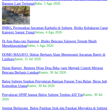
Banggai Laut Tertinggi
Rabu, 5 Agu 2026
BMKG Peringatkan Ancaman Karhutla di Sulteng, Risiko Kebakaran Capai
Kategori Sangat Tinggi
Selasa, 4 Agu 2026
Di Atas Rata-rata Nasional, Risiko Bencana Sulawesi Tengah Masih
Mengkhawatirkan
Sabtu, 1 Agu 2026
DOMO MASAVO: Ikhtiar Berbasis Alam Mengurangi Ancaman Banjir di
Limboro
Jumat, 31 Jul 2026
Hutan Ranjuri, Benteng Hijau Desa Beka yang Menjadi Contoh Mitigasi
Bencana Berbasis Lanskap
Kamis, 30 Jul 2026
Bulog Sulteng Siapkan Penyaluran Bantuan Pangan Tiga Bulan, Beras Jadi
Komoditas Utama
Kamis, 30 Jul 2026
Penyaluran SPHP Jagung Bulog Sulteng Tembus 420 Ton
Kamis, 30 Jul
2026
Sempat Berkurang, Bulog Pastikan Stok dan Pasokan Minyakita di Sulteng