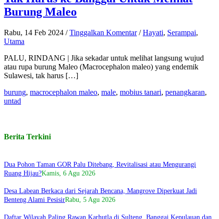
Burung Maleo
Rabu, 14 Feb 2024
/
Tinggalkan Komentar
/
Hayati
,
Serampai
,
Utama
PALU, RINDANG | Jika sekadar untuk melihat langsung wujud
atau rupa burung Maleo (Macrocephalon maleo) yang endemik
Sulawesi, tak harus […]
burung
,
macrocephalon maleo
,
male
,
mobius tanari
,
penangkaran
,
untad
Berita Terkini
Dua Pohon Taman GOR Palu Ditebang, Revitalisasi atau Mengurangi
Ruang Hijau?
Kamis, 6 Agu 2026
Desa Labean Berkaca dari Sejarah Bencana, Mangrove Diperkuat Jadi
Benteng Alami Pesisir
Rabu, 5 Agu 2026
Daftar Wilayah Paling Rawan Karhutla di Sulteng, Banggai Kepulauan dan