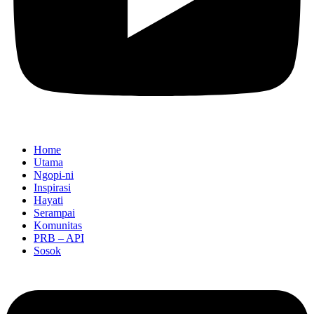
Home
Utama
Ngopi-ni
Inspirasi
Hayati
Serampai
Komunitas
PRB – API
Sosok