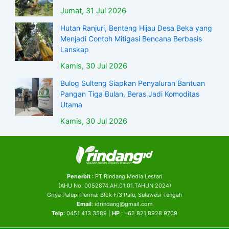
Jumat, 31 Jul 2026
Hutan Ranjuri, Benteng Hijau Desa Beka yang
Menjadi Contoh Mitigasi Bencana Berbasis
Lanskap
Kamis, 30 Jul 2026
Bulog Sulteng Siapkan Penyaluran Bantuan
Pangan Tiga Bulan, Beras Jadi Komoditas
Utama
Kamis, 30 Jul 2026
Penerbit
: PT Rindang Media Lestari
(AHU No: 0052874.AH.01.01.TAHUN 2024)
Griya Palupi Permai Blok F/3 Palu, Sulawesi Tengah
Email
: idrindang@gmail.com
Telp
: 0451 413 3589 |
HP
: +62 821 8928 9709