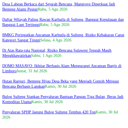
Desa Labean Berkaca dari Sejarah Bencana, Mangrove Diperkuat Jadi
Benteng Alami Pesisir
Rabu, 5 Agu 2026
Daftar Wilayah Paling Rawan Karhutla di Sulteng, Banggai Kepulauan dan
Banggai Laut Tertinggi
Rabu, 5 Agu 2026
BMKG Peringatkan Ancaman Karhutla di Sulteng, Risiko Kebakaran Capai
Kategori Sangat Tinggi
Selasa, 4 Agu 2026
Di Atas Rata-rata Nasional, Risiko Bencana Sulawesi Tengah Masih
Mengkhawatirkan
Sabtu, 1 Agu 2026
DOMO MASAVO: Ikhtiar Berbasis Alam Mengurangi Ancaman Banjir di
Limboro
Jumat, 31 Jul 2026
Hutan Ranjuri, Benteng Hijau Desa Beka yang Menjadi Contoh Mitigasi
Bencana Berbasis Lanskap
Kamis, 30 Jul 2026
Bulog Sulteng Siapkan Penyaluran Bantuan Pangan Tiga Bulan, Beras Jadi
Komoditas Utama
Kamis, 30 Jul 2026
Penyaluran SPHP Jagung Bulog Sulteng Tembus 420 Ton
Kamis, 30 Jul
2026