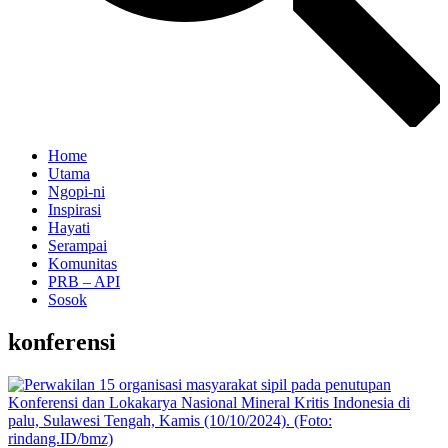
Home
Utama
Ngopi-ni
Inspirasi
Hayati
Serampai
Komunitas
PRB – API
Sosok
konferensi