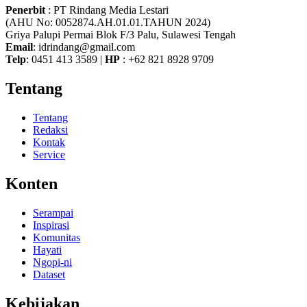
Penerbit
: PT Rindang Media Lestari
(AHU No: 0052874.AH.01.01.TAHUN 2024)
Griya Palupi Permai Blok F/3 Palu, Sulawesi Tengah
Email
: idrindang@gmail.com
Telp
: 0451 413 3589 |
HP
: +62 821 8928 9709
Tentang
Tentang
Redaksi
Kontak
Service
Konten
Serampai
Inspirasi
Komunitas
Hayati
Ngopi-ni
Dataset
Kebijakan