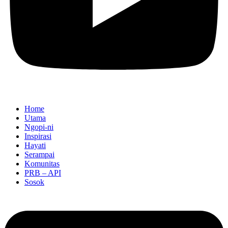
Home
Utama
Ngopi-ni
Inspirasi
Hayati
Serampai
Komunitas
PRB – API
Sosok