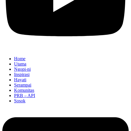
Home
Utama
Ngopi-ni
Inspirasi
Hayati
Serampai
Komunitas
PRB – API
Sosok