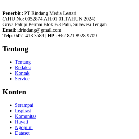
Penerbit
: PT Rindang Media Lestari
(AHU No: 0052874.AH.01.01.TAHUN 2024)
Griya Palupi Permai Blok F/3 Palu, Sulawesi Tengah
Email
: idrindang@gmail.com
Telp
: 0451 413 3589 |
HP
: +62 821 8928 9709
Tentang
Tentang
Redaksi
Kontak
Service
Konten
Serampai
Inspirasi
Komunitas
Hayati
Ngopi-ni
Dataset