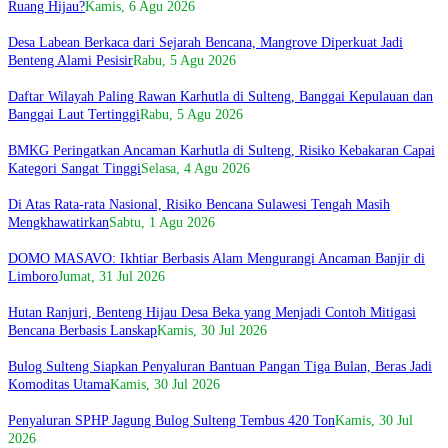
Ruang Hijau?
Kamis, 6 Agu 2026
Desa Labean Berkaca dari Sejarah Bencana, Mangrove Diperkuat Jadi
Benteng Alami Pesisir
Rabu, 5 Agu 2026
Daftar Wilayah Paling Rawan Karhutla di Sulteng, Banggai Kepulauan dan
Banggai Laut Tertinggi
Rabu, 5 Agu 2026
BMKG Peringatkan Ancaman Karhutla di Sulteng, Risiko Kebakaran Capai
Kategori Sangat Tinggi
Selasa, 4 Agu 2026
Di Atas Rata-rata Nasional, Risiko Bencana Sulawesi Tengah Masih
Mengkhawatirkan
Sabtu, 1 Agu 2026
DOMO MASAVO: Ikhtiar Berbasis Alam Mengurangi Ancaman Banjir di
Limboro
Jumat, 31 Jul 2026
Hutan Ranjuri, Benteng Hijau Desa Beka yang Menjadi Contoh Mitigasi
Bencana Berbasis Lanskap
Kamis, 30 Jul 2026
Bulog Sulteng Siapkan Penyaluran Bantuan Pangan Tiga Bulan, Beras Jadi
Komoditas Utama
Kamis, 30 Jul 2026
Penyaluran SPHP Jagung Bulog Sulteng Tembus 420 Ton
Kamis, 30 Jul
2026