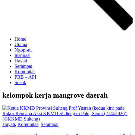
Home
Utama
Ngopi-ni
Inspirasi
Hayati
Serampai
Komunitas
PRB – API
Sosok
kelompok kerja mangrove daerah
Hayati
,
Komunitas
,
Serampai