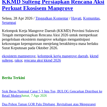
KKMD Sulteng Persiapkan Rencana Aksi
Perkuat Ekosisem Mangrove
Selasa, 28 Apr 2026
/
Tinggalkan Komentar
/
Hayati
,
Komunitas
,
Serampai
Kelompok Kerja Mangrove Daerah (KKMD) Provinsi Sulawesi
Tengah mempersiapkan Rencana Aksi 2026 untuk memperkuat
pengelolaan ekosistem mangrove sekaligus mengantisipasi
kekosongan kepengurusan menjelang berakhirnya masa berlaku
Surat Keputusan pada Oktober 2026.
ekosistem mamngrove
,
kelompok kerja mangrove daerah
,
kkmd
sulteng
,
rakor
,
rencana aksi kkmd 2026
Berita Terkini
Stok Beras Nasional Capai 5,3 Juta Ton, BULOG Gencarkan Distribusi ke
Retail Modern
Jumat, 7 Agu 2026
Dua Pohon Taman GOR Palu Ditebang, Revitalisasi atau Mengurangi