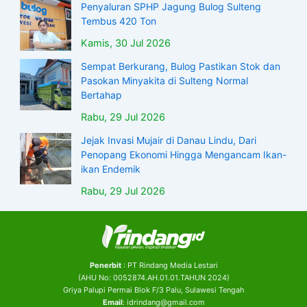
Penyaluran SPHP Jagung Bulog Sulteng
Tembus 420 Ton
Kamis, 30 Jul 2026
Sempat Berkurang, Bulog Pastikan Stok dan
Pasokan Minyakita di Sulteng Normal
Bertahap
Rabu, 29 Jul 2026
Jejak Invasi Mujair di Danau Lindu, Dari
Penopang Ekonomi Hingga Mengancam Ikan-
ikan Endemik
Rabu, 29 Jul 2026
Penerbit
: PT Rindang Media Lestari
(AHU No: 0052874.AH.01.01.TAHUN 2024)
Griya Palupi Permai Blok F/3 Palu, Sulawesi Tengah
Email
: idrindang@gmail.com