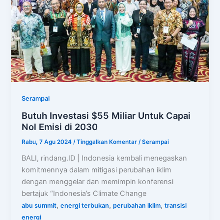
Serampai
Butuh Investasi $55 Miliar Untuk Capai
Nol Emisi di 2030
Rabu, 7 Agu 2024
/
Tinggalkan Komentar
/
Serampai
BALI, rindang.ID | Indonesia kembali menegaskan
komitmennya dalam mitigasi perubahan iklim
dengan menggelar dan memimpin konferensi
bertajuk “Indonesia’s Climate Change
,
,
,
abu summit
energi terbukan
perubahan iklim
transisi
energi