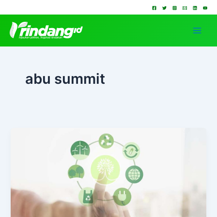
Lewati
ke
konten
abu summit