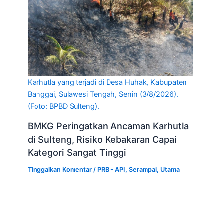
Karhutla yang terjadi di Desa Huhak, Kabupaten
Banggai, Sulawesi Tengah, Senin (3/8/2026).
(Foto: BPBD Sulteng).
BMKG Peringatkan Ancaman Karhutla
di Sulteng, Risiko Kebakaran Capai
Kategori Sangat Tinggi
Tinggalkan Komentar
/
PRB - API
,
Serampai
,
Utama