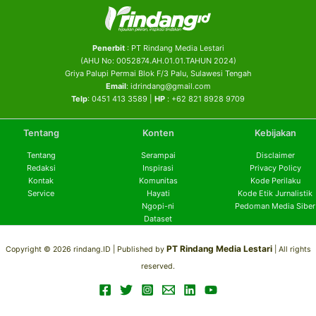
Penerbit
: PT Rindang Media Lestari
(AHU No: 0052874.AH.01.01.TAHUN 2024)
Griya Palupi Permai Blok F/3 Palu, Sulawesi Tengah
Email
: idrindang@gmail.com
Telp
: 0451 413 3589 |
HP
: +62 821 8928 9709
Tentang
Konten
Kebijakan
Tentang
Serampai
Disclaimer
Redaksi
Inspirasi
Privacy Policy
Kontak
Komunitas
Kode Perilaku
Service
Hayati
Kode Etik Jurnalistik
Ngopi-ni
Pedoman Media Siber
Dataset
PT Rindang Media Lestari
Copyright © 2026 rindang.ID |
Published by
| All rights
reserved.