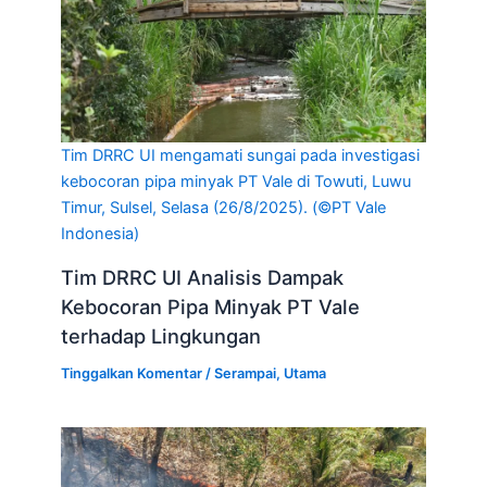
Tim DRRC UI mengamati sungai pada investigasi
kebocoran pipa minyak PT Vale di Towuti, Luwu
Timur, Sulsel, Selasa (26/8/2025). (©PT Vale
Indonesia)
Tim DRRC UI Analisis Dampak
Kebocoran Pipa Minyak PT Vale
terhadap Lingkungan
Tinggalkan Komentar
/
Serampai
,
Utama