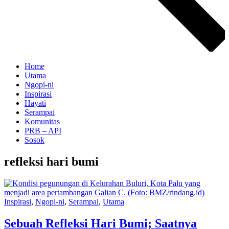
Home
Utama
Ngopi-ni
Inspirasi
Hayati
Serampai
Komunitas
PRB – API
Sosok
refleksi hari bumi
Inspirasi
,
Ngopi-ni
,
Serampai
,
Utama
Sebuah Refleksi Hari Bumi; Saatnya