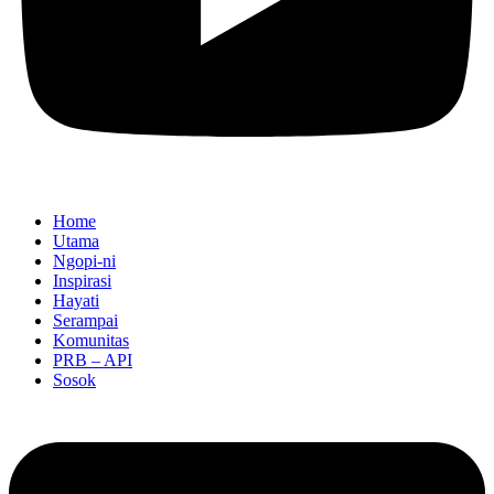
Home
Utama
Ngopi-ni
Inspirasi
Hayati
Serampai
Komunitas
PRB – API
Sosok