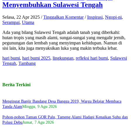
Menyembuhkan Sulawesi Tengah
Selasa, 22 Apr 2025
/
Tinggalkan Komentar
/
Inspirasi
,
Ngopi-ni
,
Serampai
,
Utama
Ada yang bilang Sulawesi Tengah adalah tanah yang diberkahi:
hutan tropis yang masih alami, sungai-sungai yang mengalir jernih,
pegunungan dan lembah yang menyimpan kehidupan. Namun di
sisi lain, kita juga menyaksikan luka yang makin terbuka lebar.
hari bumi
,
hari bumi 2025
,
lingkungan
,
refleksi hari bumi
,
Sulawesi
Tengah
,
Tambang
Berita Terkini
Mengingat Banjir Bandang Desa Bangga 2019, Warga Belajar Membaca
Tanda Alam
Minggu, 9 Agu 2026
Pohon-pohon Taman GOR Palu, Tameng Alami Hadapi Kenaikan Suhu dan
Polusi Debu
Jumat, 7 Agu 2026