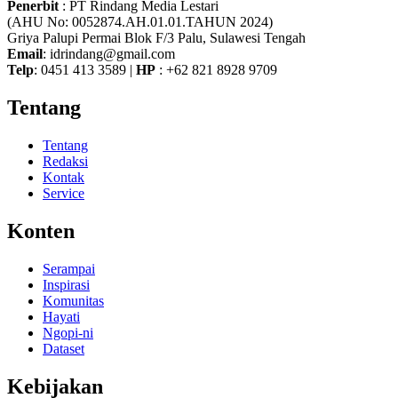
Penerbit
: PT Rindang Media Lestari
(AHU No: 0052874.AH.01.01.TAHUN 2024)
Griya Palupi Permai Blok F/3 Palu, Sulawesi Tengah
Email
: idrindang@gmail.com
Telp
: 0451 413 3589 |
HP
: +62 821 8928 9709
Tentang
Tentang
Redaksi
Kontak
Service
Konten
Serampai
Inspirasi
Komunitas
Hayati
Ngopi-ni
Dataset
Kebijakan