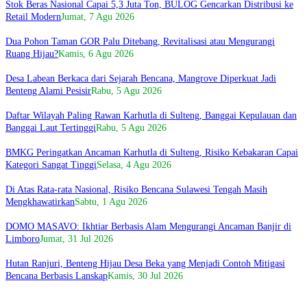
Stok Beras Nasional Capai 5,3 Juta Ton, BULOG Gencarkan Distribusi ke
Retail Modern
Jumat, 7 Agu 2026
Dua Pohon Taman GOR Palu Ditebang, Revitalisasi atau Mengurangi
Ruang Hijau?
Kamis, 6 Agu 2026
Desa Labean Berkaca dari Sejarah Bencana, Mangrove Diperkuat Jadi
Benteng Alami Pesisir
Rabu, 5 Agu 2026
Daftar Wilayah Paling Rawan Karhutla di Sulteng, Banggai Kepulauan dan
Banggai Laut Tertinggi
Rabu, 5 Agu 2026
BMKG Peringatkan Ancaman Karhutla di Sulteng, Risiko Kebakaran Capai
Kategori Sangat Tinggi
Selasa, 4 Agu 2026
Di Atas Rata-rata Nasional, Risiko Bencana Sulawesi Tengah Masih
Mengkhawatirkan
Sabtu, 1 Agu 2026
DOMO MASAVO: Ikhtiar Berbasis Alam Mengurangi Ancaman Banjir di
Limboro
Jumat, 31 Jul 2026
Hutan Ranjuri, Benteng Hijau Desa Beka yang Menjadi Contoh Mitigasi
Bencana Berbasis Lanskap
Kamis, 30 Jul 2026