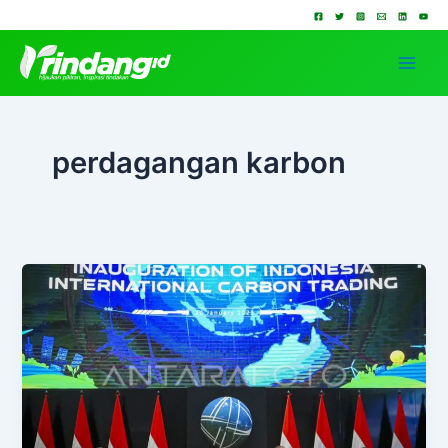
Lewati
ke
konten
perdagangan karbon