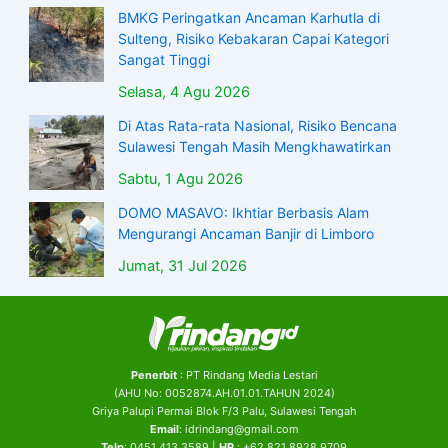
BMKG Peringatkan Ancaman Karhutla di
Sulteng, Risiko Kebakaran Capai Kategori
Sangat Tinggi
Selasa, 4 Agu 2026
Di Atas Rata-rata Nasional, Risiko Bencana
Sulawesi Tengah Masih Mengkhawatirkan
Sabtu, 1 Agu 2026
DOMO MASAVO: Ikhtiar Berbasis Alam
Mengurangi Ancaman Banjir di Limboro
Jumat, 31 Jul 2026
Penerbit
: PT Rindang Media Lestari
(AHU No: 0052874.AH.01.01.TAHUN 2024)
Griya Palupi Permai Blok F/3 Palu, Sulawesi Tengah
Email
: idrindang@gmail.com
Telp
: 0451 413 3589 |
HP
: +62 821 8928 9709