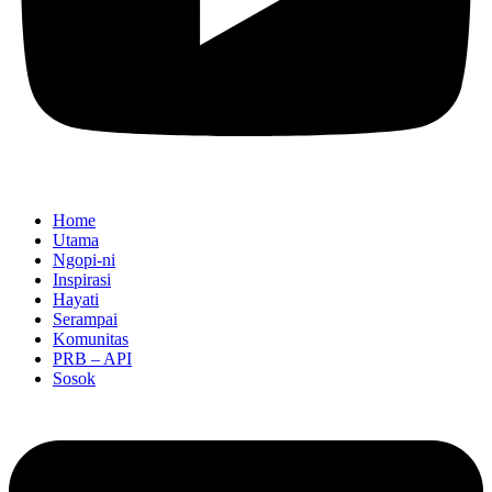
Home
Utama
Ngopi-ni
Inspirasi
Hayati
Serampai
Komunitas
PRB – API
Sosok