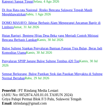
Kategori Sangat Tinggi
Selasa, 4 Agu 2026
Di Atas Rata-rata Nasional, Risiko Bencana Sulawesi Tengah Masih
Mengkhawatirkan
Sabtu, 1 Agu 2026
DOMO MASAVO: Ikhtiar Berbasis Alam Mengurangi Ancaman Banjir di
Limboro
Jumat, 31 Jul 2026
Hutan Ranjuri, Benteng Hijau Desa Beka yang Menjadi Contoh Mitigasi
Bencana Berbasis Lanskap
Kamis, 30 Jul 2026
Bulog Sulteng Siapkan Penyaluran Bantuan Pangan Tiga Bulan, Beras Jadi
Komoditas Utama
Kamis, 30 Jul 2026
Penyaluran SPHP Jagung Bulog Sulteng Tembus 420 Ton
Kamis, 30 Jul
2026
Sempat Berkurang, Bulog Pastikan Stok dan Pasokan Minyakita di Sulteng
Normal Bertahap
Rabu, 29 Jul 2026
Penerbit
: PT Rindang Media Lestari
(AHU No: 0052874.AH.01.01.TAHUN 2024)
Griya Palupi Permai Blok F/3 Palu, Sulawesi Tengah
Email
: idrindang@gmail.com