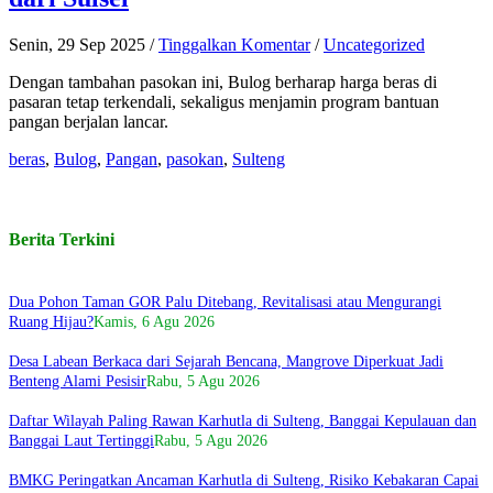
Senin, 29 Sep 2025
/
Tinggalkan Komentar
/
Uncategorized
Dengan tambahan pasokan ini, Bulog berharap harga beras di
pasaran tetap terkendali, sekaligus menjamin program bantuan
pangan berjalan lancar.
beras
,
Bulog
,
Pangan
,
pasokan
,
Sulteng
Berita Terkini
Dua Pohon Taman GOR Palu Ditebang, Revitalisasi atau Mengurangi
Ruang Hijau?
Kamis, 6 Agu 2026
Desa Labean Berkaca dari Sejarah Bencana, Mangrove Diperkuat Jadi
Benteng Alami Pesisir
Rabu, 5 Agu 2026
Daftar Wilayah Paling Rawan Karhutla di Sulteng, Banggai Kepulauan dan
Banggai Laut Tertinggi
Rabu, 5 Agu 2026
BMKG Peringatkan Ancaman Karhutla di Sulteng, Risiko Kebakaran Capai