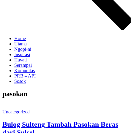
Home
Utama
Ngopi-ni
Inspirasi
Hayati
Serampai
Komunitas
PRB – API
Sosok
pasokan
Uncategorized
Bulog Sulteng Tambah Pasokan Beras
dari Sulsel