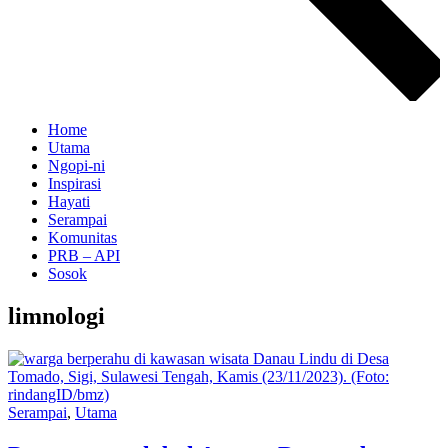
Home
Utama
Ngopi-ni
Inspirasi
Hayati
Serampai
Komunitas
PRB – API
Sosok
limnologi
Serampai
,
Utama