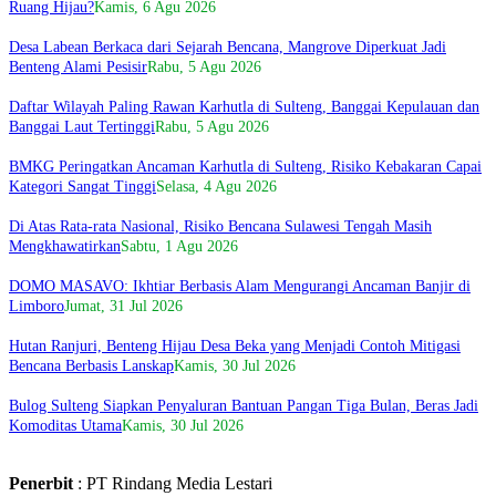
Ruang Hijau?
Kamis, 6 Agu 2026
Desa Labean Berkaca dari Sejarah Bencana, Mangrove Diperkuat Jadi
Benteng Alami Pesisir
Rabu, 5 Agu 2026
Daftar Wilayah Paling Rawan Karhutla di Sulteng, Banggai Kepulauan dan
Banggai Laut Tertinggi
Rabu, 5 Agu 2026
BMKG Peringatkan Ancaman Karhutla di Sulteng, Risiko Kebakaran Capai
Kategori Sangat Tinggi
Selasa, 4 Agu 2026
Di Atas Rata-rata Nasional, Risiko Bencana Sulawesi Tengah Masih
Mengkhawatirkan
Sabtu, 1 Agu 2026
DOMO MASAVO: Ikhtiar Berbasis Alam Mengurangi Ancaman Banjir di
Limboro
Jumat, 31 Jul 2026
Hutan Ranjuri, Benteng Hijau Desa Beka yang Menjadi Contoh Mitigasi
Bencana Berbasis Lanskap
Kamis, 30 Jul 2026
Bulog Sulteng Siapkan Penyaluran Bantuan Pangan Tiga Bulan, Beras Jadi
Komoditas Utama
Kamis, 30 Jul 2026
Penerbit
: PT Rindang Media Lestari