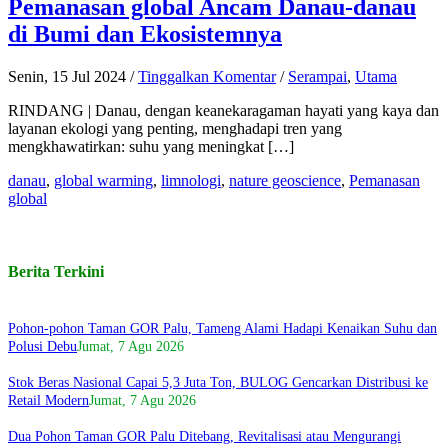
Pemanasan global Ancam Danau-danau
di Bumi dan Ekosistemnya
Senin, 15 Jul 2024
/
Tinggalkan Komentar
/
Serampai
,
Utama
RINDANG | Danau, dengan keanekaragaman hayati yang kaya dan
layanan ekologi yang penting, menghadapi tren yang
mengkhawatirkan: suhu yang meningkat […]
danau
,
global warming
,
limnologi
,
nature geoscience
,
Pemanasan
global
Berita Terkini
Pohon-pohon Taman GOR Palu, Tameng Alami Hadapi Kenaikan Suhu dan
Polusi Debu
Jumat, 7 Agu 2026
Stok Beras Nasional Capai 5,3 Juta Ton, BULOG Gencarkan Distribusi ke
Retail Modern
Jumat, 7 Agu 2026
Dua Pohon Taman GOR Palu Ditebang, Revitalisasi atau Mengurangi