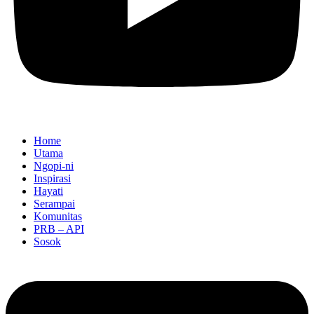
Home
Utama
Ngopi-ni
Inspirasi
Hayati
Serampai
Komunitas
PRB – API
Sosok