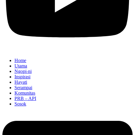
Home
Utama
Ngopi-ni
Inspirasi
Hayati
Serampai
Komunitas
PRB – API
Sosok