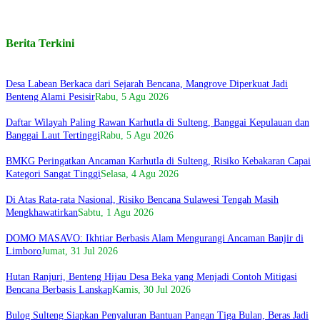
Berita Terkini
Desa Labean Berkaca dari Sejarah Bencana, Mangrove Diperkuat Jadi
Benteng Alami Pesisir
Rabu, 5 Agu 2026
Daftar Wilayah Paling Rawan Karhutla di Sulteng, Banggai Kepulauan dan
Banggai Laut Tertinggi
Rabu, 5 Agu 2026
BMKG Peringatkan Ancaman Karhutla di Sulteng, Risiko Kebakaran Capai
Kategori Sangat Tinggi
Selasa, 4 Agu 2026
Di Atas Rata-rata Nasional, Risiko Bencana Sulawesi Tengah Masih
Mengkhawatirkan
Sabtu, 1 Agu 2026
DOMO MASAVO: Ikhtiar Berbasis Alam Mengurangi Ancaman Banjir di
Limboro
Jumat, 31 Jul 2026
Hutan Ranjuri, Benteng Hijau Desa Beka yang Menjadi Contoh Mitigasi
Bencana Berbasis Lanskap
Kamis, 30 Jul 2026
Bulog Sulteng Siapkan Penyaluran Bantuan Pangan Tiga Bulan, Beras Jadi