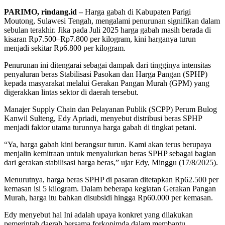
PARIMO, rindang.id –
Harga gabah di Kabupaten Parigi
Moutong, Sulawesi Tengah, mengalami penurunan signifikan dalam
sebulan terakhir. Jika pada Juli 2025 harga gabah masih berada di
kisaran Rp7.500–Rp7.800 per kilogram, kini harganya turun
menjadi sekitar Rp6.800 per kilogram.
Penurunan ini ditengarai sebagai dampak dari tingginya intensitas
penyaluran beras Stabilisasi Pasokan dan Harga Pangan (SPHP)
kepada masyarakat melalui Gerakan Pangan Murah (GPM) yang
digerakkan lintas sektor di daerah tersebut.
Manajer Supply Chain dan Pelayanan Publik (SCPP) Perum Bulog
Kanwil Sulteng, Edy Apriadi, menyebut distribusi beras SPHP
menjadi faktor utama turunnya harga gabah di tingkat petani.
“Ya, harga gabah kini berangsur turun. Kami akan terus berupaya
menjalin kemitraan untuk menyalurkan beras SPHP sebagai bagian
dari gerakan stabilisasi harga beras,” ujar Edy, Minggu (17/8/2025).
Menurutnya, harga beras SPHP di pasaran ditetapkan Rp62.500 per
kemasan isi 5 kilogram. Dalam beberapa kegiatan Gerakan Pangan
Murah, harga itu bahkan disubsidi hingga Rp60.000 per kemasan.
Edy menyebut hal Ini adalah upaya konkret yang dilakukan
pemerintah daerah bersama forkopimda dalam membantu