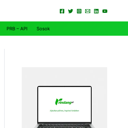
PRB – API
Sosok