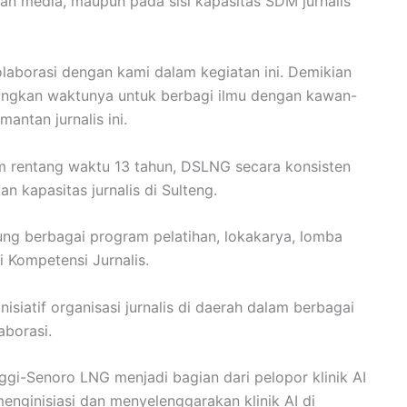
haan media, maupun pada sisi kapasitas SDM jurnalis
aborasi dengan kami dalam kegiatan ini. Demikian
angkan waktunya untuk berbagi ilmu dengan kawan-
antan jurnalis ini.
rentang waktu 13 tahun, DSLNG secara konsisten
 kapasitas jurnalis di Sulteng.
ung berbagai program pelatihan, lokakarya, lomba
ji Kompetensi Jurnalis.
isiatif organisasi jurnalis di daerah dalam berbagai
aborasi.
i-Senoro LNG menjadi bagian dari pelopor klinik AI
enginisiasi dan menyelenggarakan klinik AI di