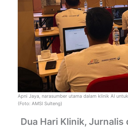
Apni Jaya, narasumber utama dalam klinik AI untuk
(Foto: AMSI Sulteng)
Dua Hari Klinik, Jurnalis 