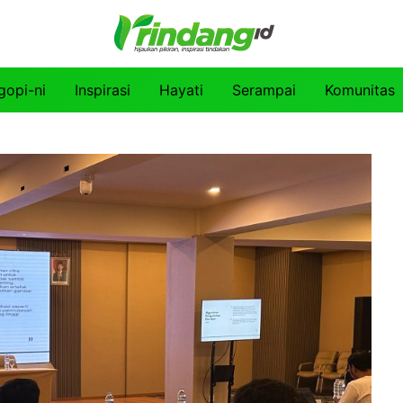
gopi-ni
Inspirasi
Hayati
Serampai
Komunitas