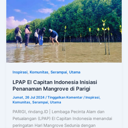
,
,
,
Inspirasi
Komunitas
Serampai
Utama
LPAP El Capitan Indonesia Inisiasi
Penanaman Mangrove di Parigi
Jumat, 26 Jul 2024
/
Tinggalkan Komentar
/
Inspirasi
,
Komunitas
,
Serampai
,
Utama
PARIGI, rindang.ID | Lembaga Pecinta Alam dan
Petualangan (LPAP) El Capitan Indonesia menandai
peringatan Hari Mangrove Sedunia dengan