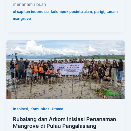
menanam ribuan
,
,
,
el capitan indonesia
kelompok pecinta alam
parigi
tanam
mangrove
,
,
Inspirasi
Komunitas
Utama
Rubalang dan Arkom Inisiasi Penanaman
Mangrove di Pulau Pangalasiang