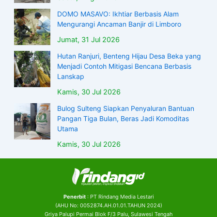
DOMO MASAVO: Ikhtiar Berbasis Alam
Mengurangi Ancaman Banjir di Limboro
Jumat, 31 Jul 2026
Hutan Ranjuri, Benteng Hijau Desa Beka yang
Menjadi Contoh Mitigasi Bencana Berbasis
Lanskap
Kamis, 30 Jul 2026
Bulog Sulteng Siapkan Penyaluran Bantuan
Pangan Tiga Bulan, Beras Jadi Komoditas
Utama
Kamis, 30 Jul 2026
Penerbit
: PT Rindang Media Lestari
(AHU No: 0052874.AH.01.01.TAHUN 2024)
Griya Palupi Permai Blok F/3 Palu, Sulawesi Tengah