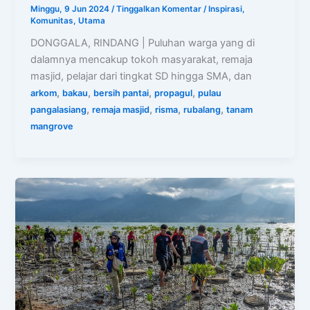
Minggu, 9 Jun 2024
/
Tinggalkan Komentar
/
Inspirasi
,
Komunitas
,
Utama
DONGGALA, RINDANG | Puluhan warga yang di
dalamnya mencakup tokoh masyarakat, remaja
masjid, pelajar dari tingkat SD hingga SMA, dan
,
,
,
,
arkom
bakau
bersih pantai
propagul
pulau
,
,
,
,
pangalasiang
remaja masjid
risma
rubalang
tanam
mangrove