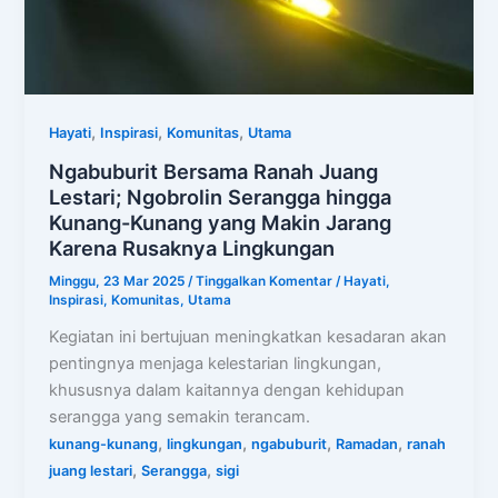
,
,
,
Hayati
Inspirasi
Komunitas
Utama
Ngabuburit Bersama Ranah Juang
Lestari; Ngobrolin Serangga hingga
Kunang-Kunang yang Makin Jarang
Karena Rusaknya Lingkungan
Minggu, 23 Mar 2025
/
Tinggalkan Komentar
/
Hayati
,
Inspirasi
,
Komunitas
,
Utama
Kegiatan ini bertujuan meningkatkan kesadaran akan
pentingnya menjaga kelestarian lingkungan,
khususnya dalam kaitannya dengan kehidupan
serangga yang semakin terancam.
,
,
,
,
kunang-kunang
lingkungan
ngabuburit
Ramadan
ranah
,
,
juang lestari
Serangga
sigi