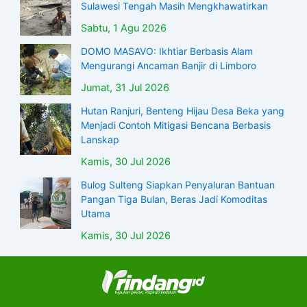
Sulawesi Tengah Masih Mengkhawatirkan
Sabtu, 1 Agu 2026
DOMO MASAVO: Ikhtiar Berbasis Alam
Mengurangi Ancaman Banjir di Limboro
Jumat, 31 Jul 2026
Hutan Ranjuri, Benteng Hijau Desa Beka yang
Menjadi Contoh Mitigasi Bencana Berbasis
Lanskap
Kamis, 30 Jul 2026
Bulog Sulteng Siapkan Penyaluran Bantuan
Pangan Tiga Bulan, Beras Jadi Komoditas
Utama
Kamis, 30 Jul 2026