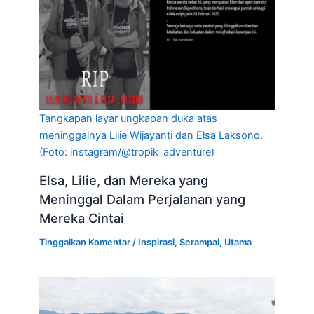
Tangkapan layar ungkapan duka atas
meninggalnya Lilie Wijayanti dan Elsa Laksono.
(Foto: instagram/@tropik_adventure)
Elsa, Lilie, dan Mereka yang
Meninggal Dalam Perjalanan yang
Mereka Cintai
Tinggalkan Komentar
/
Inspirasi
,
Serampai
,
Utama