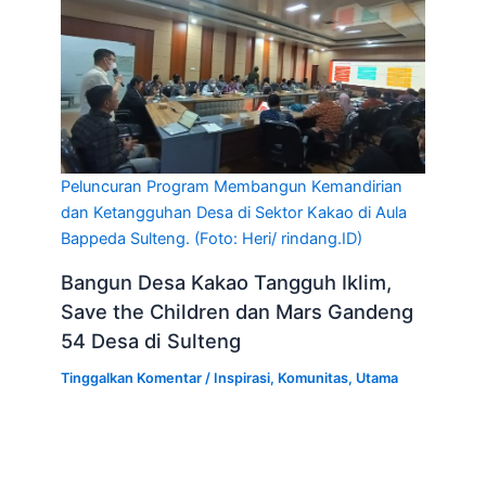
Peluncuran Program Membangun Kemandirian
dan Ketangguhan Desa di Sektor Kakao di Aula
Bappeda Sulteng. (Foto: Heri/ rindang.ID)
Bangun Desa Kakao Tangguh Iklim,
Save the Children dan Mars Gandeng
54 Desa di Sulteng
Tinggalkan Komentar
/
Inspirasi
,
Komunitas
,
Utama