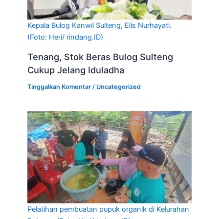
Kepala Bulog Kanwil Sulteng, Elis Nurhayati.
(Foto: Heri/ rindang.ID)
Tenang, Stok Beras Bulog Sulteng
Cukup Jelang Iduladha
Tinggalkan Komentar
/
Uncategorized
Pelatihan pembuatan pupuk organik di Kelurahan