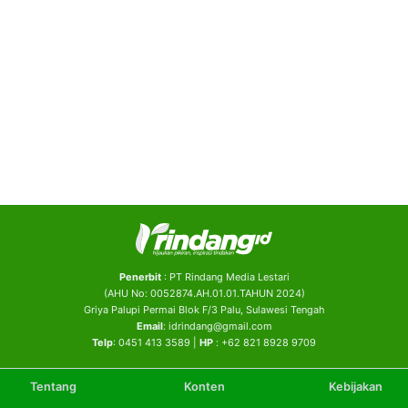
Penerbit
: PT Rindang Media Lestari
(AHU No: 0052874.AH.01.01.TAHUN 2024)
Griya Palupi Permai Blok F/3 Palu, Sulawesi Tengah
Email
: idrindang@gmail.com
Telp
: 0451 413 3589 |
HP
: +62 821 8928 9709
Tentang
Konten
Kebijakan