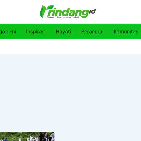
gopi-ni
Inspirasi
Hayati
Serampai
Komunitas