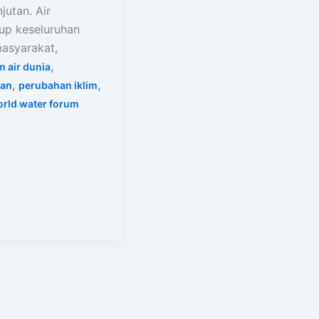
jutan. Air
p keseluruhan
asyarakat,
,
m air dunia
,
,
gan
perubahan iklim
rld water forum