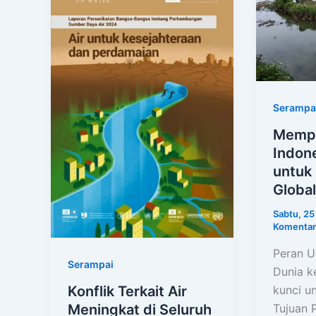
Serampa
Memp
Indone
untuk
Global
Sabtu, 2
Komentar
Peran U
Serampai
Dunia k
kunci u
Konflik Terkait Air
Tujuan
Meningkat di Seluruh