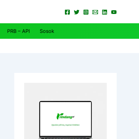
PRB – API
Sosok