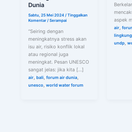
Berkelan
Dunia
mencaku
Sabtu, 25 Mei 2024
/
Tinggalkan
aspek m
Komentar
/
Serampai
,
air
foru
“Seiring dengan
lingkun
meningkatnya stress akan
,
undp
wo
isu air, risiko konflik lokal
atau regional juga
meningkat. Pesan UNESCO
sangat jelas: jika kita […]
,
,
,
air
bali
forum air dunia
,
unesco
world water forum