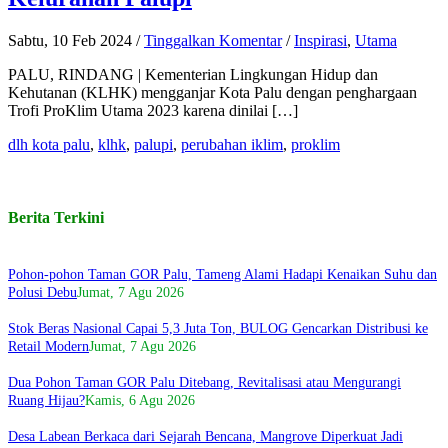
Sabtu, 10 Feb 2024
/
Tinggalkan Komentar
/
Inspirasi
,
Utama
PALU, RINDANG | Kementerian Lingkungan Hidup dan
Kehutanan (KLHK) mengganjar Kota Palu dengan penghargaan
Trofi ProKlim Utama 2023 karena dinilai […]
dlh kota palu
,
klhk
,
palupi
,
perubahan iklim
,
proklim
Berita Terkini
Pohon-pohon Taman GOR Palu, Tameng Alami Hadapi Kenaikan Suhu dan
Polusi Debu
Jumat, 7 Agu 2026
Stok Beras Nasional Capai 5,3 Juta Ton, BULOG Gencarkan Distribusi ke
Retail Modern
Jumat, 7 Agu 2026
Dua Pohon Taman GOR Palu Ditebang, Revitalisasi atau Mengurangi
Ruang Hijau?
Kamis, 6 Agu 2026
Desa Labean Berkaca dari Sejarah Bencana, Mangrove Diperkuat Jadi