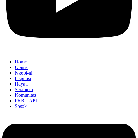
Home
Utama
Ngopi-ni
Inspirasi
Hayati
Serampai
Komunitas
PRB – API
Sosok