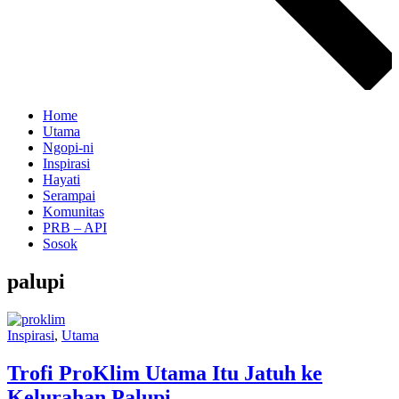
Home
Utama
Ngopi-ni
Inspirasi
Hayati
Serampai
Komunitas
PRB – API
Sosok
palupi
Inspirasi
,
Utama
Trofi ProKlim Utama Itu Jatuh ke
Kelurahan Palupi