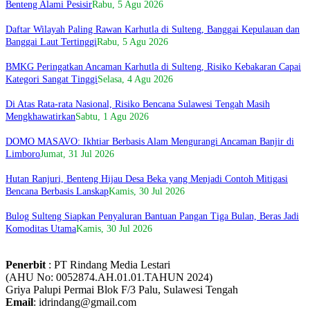
Benteng Alami Pesisir
Rabu, 5 Agu 2026
Daftar Wilayah Paling Rawan Karhutla di Sulteng, Banggai Kepulauan dan
Banggai Laut Tertinggi
Rabu, 5 Agu 2026
BMKG Peringatkan Ancaman Karhutla di Sulteng, Risiko Kebakaran Capai
Kategori Sangat Tinggi
Selasa, 4 Agu 2026
Di Atas Rata-rata Nasional, Risiko Bencana Sulawesi Tengah Masih
Mengkhawatirkan
Sabtu, 1 Agu 2026
DOMO MASAVO: Ikhtiar Berbasis Alam Mengurangi Ancaman Banjir di
Limboro
Jumat, 31 Jul 2026
Hutan Ranjuri, Benteng Hijau Desa Beka yang Menjadi Contoh Mitigasi
Bencana Berbasis Lanskap
Kamis, 30 Jul 2026
Bulog Sulteng Siapkan Penyaluran Bantuan Pangan Tiga Bulan, Beras Jadi
Komoditas Utama
Kamis, 30 Jul 2026
Penerbit
: PT Rindang Media Lestari
(AHU No: 0052874.AH.01.01.TAHUN 2024)
Griya Palupi Permai Blok F/3 Palu, Sulawesi Tengah
Email
: idrindang@gmail.com