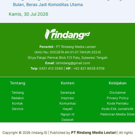
Bulan, Beras Jadi Komoditas Utama
Kamis, 30 Jul 2026
Penerbit
: PT Rindang Media Lestari
(AHU No: 0052874.AH.01.01.TAHUN 2024)
Griya Palupi Permai Blok F/3 Palu, Sulawesi Tengah
Email
: idrindang@gmail.com
Telp
: 0451 413 3589 |
HP
: +62 821 8928 9709
Tentang
Konten
Kebijakan
Tentang
Serampai
Disclaimer
Redaksi
Inspirasi
Privacy Policy
Kontak
Komunitas
Kode Perilaku
Service
Hayati
Kode Etik Jurnalistik
Ngopi-ni
Pedoman Media Siber
Dataset
PT Rindang Media Lestari
Copyright © 2026 rindang.ID |
Published by
| All rights