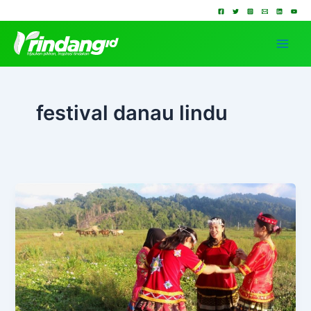
Lewati
ke
konten
festival danau lindu