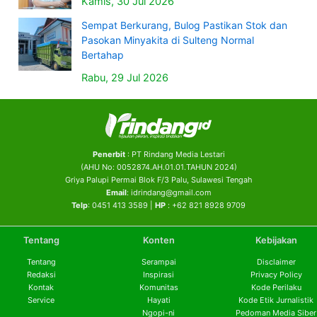
Kamis, 30 Jul 2026
Sempat Berkurang, Bulog Pastikan Stok dan
Pasokan Minyakita di Sulteng Normal
Bertahap
Rabu, 29 Jul 2026
Penerbit
: PT Rindang Media Lestari
(AHU No: 0052874.AH.01.01.TAHUN 2024)
Griya Palupi Permai Blok F/3 Palu, Sulawesi Tengah
Email
: idrindang@gmail.com
Telp
: 0451 413 3589 |
HP
: +62 821 8928 9709
Tentang
Konten
Kebijakan
Tentang
Serampai
Disclaimer
Redaksi
Inspirasi
Privacy Policy
Kontak
Komunitas
Kode Perilaku
Service
Hayati
Kode Etik Jurnalistik
Ngopi-ni
Pedoman Media Siber